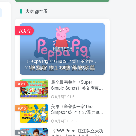
大家都在看
TOP1
《Peppa Pig 小猪佩奇 全集》英文版，
全1-9季总514集，1080P高清视频...
最全最完整的《Super
TOP2
Simple Songs》英文启蒙儿
歌视频，自然拼读、英语动
8月5日 01:51
画视频，各系列总共2115集
视频，1080P高清视频带英
美剧《辛普森一家The
TOP3
文字幕，百度网盘下载！
Simpsons》全1-37季共802
集，英语带中英文字幕，百
3月4日 08:06
度网盘下载！
《PAW Patrol 汪汪队立大功
TOP4