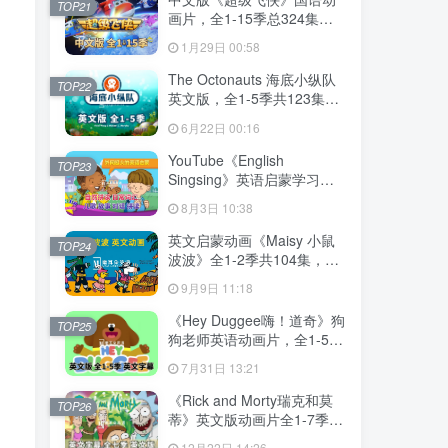
TOP21
画片，全1-15季总324集，
1080P高清视频带中文字
1月29日 00:58
幕，百度网盘下载！
The Octonauts 海底小纵队
TOP22
英文版，全1-5季共123集，
1080P高清视频带英文字
6月22日 00:16
幕，带配套音频MP3，百度
网盘下载！
YouTube《English
TOP23
Singsing》英语启蒙学习自
然拼读，日常词汇，主题对
8月3日 10:38
话，故事等，全套共1364
集，1080P高清视频带英文
英文启蒙动画《Maisy 小鼠
TOP24
字幕，百度网盘下载！
波波》全1-2季共104集，标
清视频带英文字幕，百度网
9月9日 11:18
盘下载！
《Hey Duggee嗨！道奇》狗
TOP25
狗老师英语动画片，全1-5季
总216集，1080P高清视频带
7月31日 13:21
英文字幕，百度网盘下载！
《Rick and Morty瑞克和莫
TOP26
蒂》英文版动画片全1-7季共
71集，1080P高清视频带英
12月22日 14:26