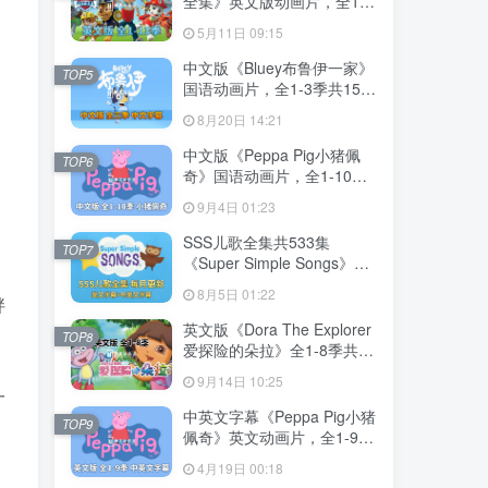
全集》英文版动画片，全1-
13季总555集，1080P高清
5月11日 09:15
视频带英文字幕，带配套音
频MP3，百度网盘下载！
中文版《Bluey布鲁伊一家》
TOP5
国语动画片，全1-3季共156
集，1080P高清视频带中文
8月20日 14:21
字幕，百度网盘下载！
中文版《Peppa Pig小猪佩
TOP6
奇》国语动画片，全1-10季
共394集，1080P高清视频，
9月4日 01:23
百度网盘下载！
SSS儿歌全集共533集
TOP7
《Super Simple Songs》
1080P高清视频带英文字幕
8月5日 01:22
胖
+中英文字幕+配套音频
MP3，百度网盘下载！
英文版《Dora The Explorer
TOP8
爱探险的朵拉》全1-8季共
173集，带英文字幕和配套音
9月14日 10:25
频MP3，百度网盘下载！
一
中英文字幕《Peppa Pig小猪
TOP9
佩奇》英文动画片，全1-9季
共415集，1080P高清视频，
4月19日 00:18
带配套音频MP3，百度网盘