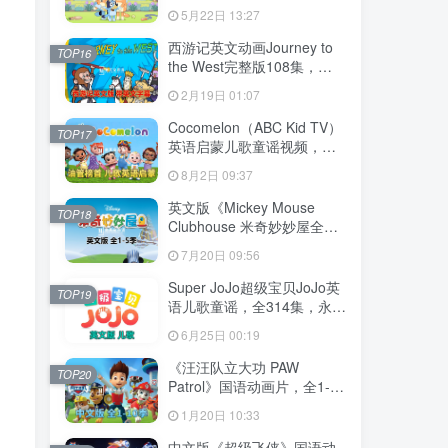
204集，1080P高清视频带英
5月22日 13:27
文字幕，送音频MP3，百度
网盘下载！
西游记英文动画Journey to
TOP16
the West完整版108集，
1080P高清视频带英文字
2月19日 01:07
幕，百度网盘下载！
Cocomelon（ABC Kid TV）
TOP17
英语启蒙儿歌童谣视频，全
1199集，1080P高清视频带
8月2日 09:37
英文字幕，带音频MP3，百
度网盘下载！
英文版《Mickey Mouse
TOP18
Clubhouse 米奇妙妙屋全
集》全1-5季总148集，
7月20日 09:56
1080P高清视频带英文字
幕，带配套音频MP3，百度
Super JoJo超级宝贝JoJo英
TOP19
网盘下载！
语儿歌童谣，全314集，永久
免费更新，1080P高清视频
6月25日 00:19
带英文字幕，百度网盘下
载！
《汪汪队立大功 PAW
TOP20
Patrol》国语动画片，全1-10
季总257集，1080P高清视
1月20日 10:33
频，百度网盘下载！
中文版《超级飞侠》国语动