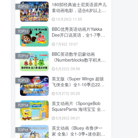
下载！
180部经典迪士尼英语原声儿
TOP10
童动画电影，适合6岁以上，
720P高清电影视频带中英文
10月29日 11:55
字幕，百度网盘下载！
BBC优秀英语动画片Yakka
TOP11
Dee开口说英语，全1-7季总
共146集，1080P高清视频带
7月9日 10:07
英文字幕，百度网盘下载！
BBC英语数学启蒙动画
TOP12
《Numberblocks数字积木》
全1-8季+数字歌+特别专辑共
5月22日 09:56
198集，1080P高清视频带英
文字幕，带配套音频MP3，
英文版《Super Wings 超级
TOP13
百度网盘下载！
飞侠全集》全1-10季总224
集，1080P高清视频带英文
5月27日 00:25
字幕，带配套音频MP3，百
度网盘下载！
英文动画片《SpongeBob
TOP14
SquarePants 海绵宝宝 全
集》全1-16季共364集，高
5月26日 09:21
清视频带英文字幕，百度网
盘下载！
英文动画《Bluey 布鲁伊一
TOP15
家 全集》全1-3季+迷你剧共