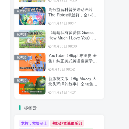
文字幕，百度网盘下载！
高分益智科普英语动画片
TOP27
The Fixies螺丝钉，全1-3季
共156集合集版，1080P高清
11月14日 00:41
视频带中英文字幕，百度网
盘下载！
《猜猜我有多爱你 Guess
TOP28
How Much I Love You》英
语动画片，全3季共78集，
10月30日 08:30
1080P高清视频带英文字
幕，百度网盘下载！
YouTube《Blippi 布里皮 全
TOP29
集》纯正美式英语启蒙学习
英语视频，全1008集，
6月13日 08:52
1080P高清视频带英文字
幕，百度网盘下载！
新版英文版《Big Muzzy 大
TOP30
块头玛泽的故事》全40集，
1080P高清视频带英文字
11月21日 14:31
幕，视频+音频+游戏+PDF教
材+卡片，百度网盘下载！
标签云
龙族：救援骑士
鹅妈妈童谣俱乐部