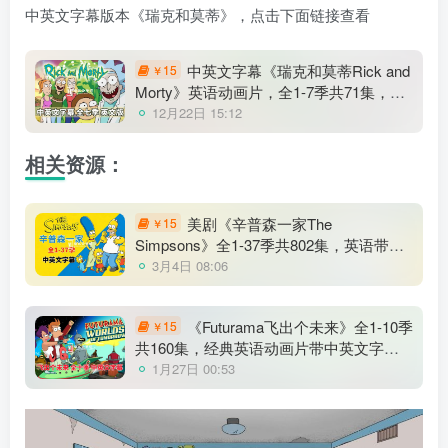
中英文字幕版本《瑞克和莫蒂》，点击下面链接查看
中英文字幕《瑞克和莫蒂Rick and
15
￥
Morty》英语动画片，全1-7季共71集，
1080P高清视频，百度网盘下载！
12月22日 15:12
相关资源：
美剧《辛普森一家The
15
￥
Simpsons》全1-37季共802集，英语带中
英文字幕，百度网盘下载！
3月4日 08:06
《Futurama飞出个未来》全1-10季
15
￥
共160集，经典英语动画片带中英文字
幕，百度网盘下载！
1月27日 00:53