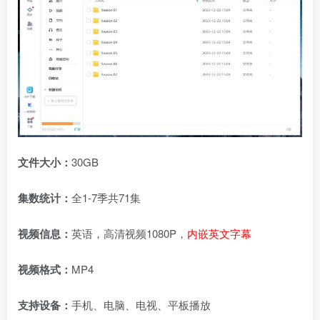
文件大小：
30GB
集数统计：
全1-7季共71集
视频信息：
英语，高清视频1080P，
内嵌英文字幕
视频格式：
MP4
支持设备：
手机、电脑、电视、平板播放