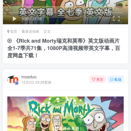
0:00
/
21:55
首页
看英语动画
正文
《Rick and Morty瑞克和莫蒂》英文版动画片
全1-7季共71集，1080P高清视频带英文字幕，百
度网盘下载！
moeduo
关注
私信
12月2日 23:29更新