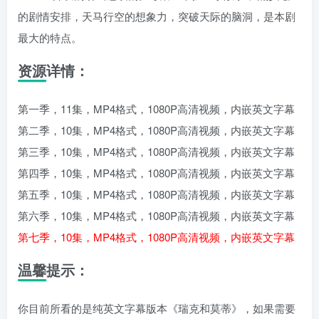
的剧情安排，天马行空的想象力，突破天际的脑洞，是本剧
最大的特点。
资源详情：
第一季，11集，MP4格式，1080P高清视频，内嵌英文字幕
第二季，10集，MP4格式，1080P高清视频，内嵌英文字幕
第三季，10集，MP4格式，1080P高清视频，内嵌英文字幕
第四季，10集，MP4格式，1080P高清视频，内嵌英文字幕
第五季，10集，MP4格式，1080P高清视频，内嵌英文字幕
第六季，10集，MP4格式，1080P高清视频，内嵌英文字幕
第七季，10集，MP4格式，1080P高清视频，内嵌英文字幕
温馨提示：
你目前所看的是纯英文字幕版本《瑞克和莫蒂》，如果需要