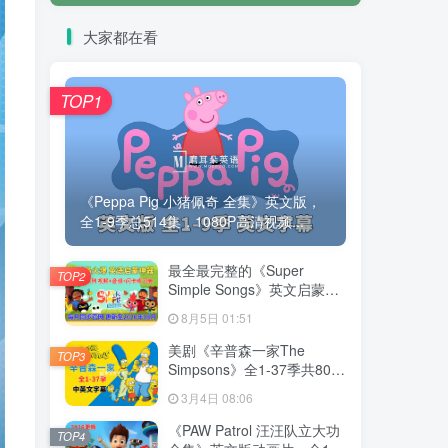
大家都在看
TOP1
《Peppa Pig 小猪佩奇 全集》英文版，
全1-9季总514集，1080P高清视频...
最全最完整的《Super
TOP2
Simple Songs》英文启蒙儿
歌视频，自然拼读、英语动
8月5日 01:51
画视频，各系列总共2115集
视频，1080P高清视频带英
美剧《辛普森一家The
TOP3
文字幕，百度网盘下载！
Simpsons》全1-37季共802
集，英语带中英文字幕，百
3月4日 08:06
度网盘下载！
《PAW Patrol 汪汪队立大功
TOP4