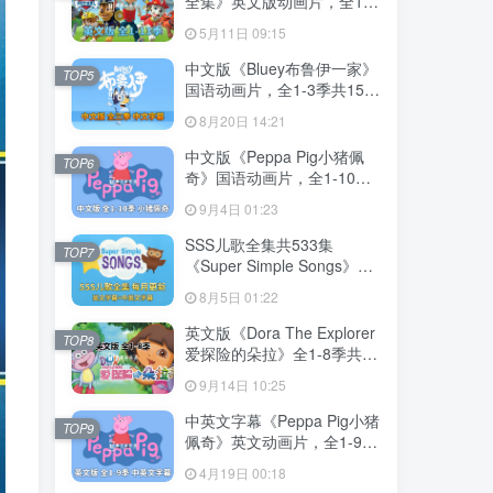
全集》英文版动画片，全1-
13季总555集，1080P高清
5月11日 09:15
视频带英文字幕，带配套音
频MP3，百度网盘下载！
中文版《Bluey布鲁伊一家》
TOP5
国语动画片，全1-3季共156
集，1080P高清视频带中文
8月20日 14:21
字幕，百度网盘下载！
中文版《Peppa Pig小猪佩
TOP6
奇》国语动画片，全1-10季
共394集，1080P高清视频，
9月4日 01:23
百度网盘下载！
SSS儿歌全集共533集
TOP7
《Super Simple Songs》
1080P高清视频带英文字幕
8月5日 01:22
+中英文字幕+配套音频
MP3，百度网盘下载！
英文版《Dora The Explorer
TOP8
爱探险的朵拉》全1-8季共
173集，带英文字幕和配套音
9月14日 10:25
频MP3，百度网盘下载！
中英文字幕《Peppa Pig小猪
TOP9
佩奇》英文动画片，全1-9季
共415集，1080P高清视频，
4月19日 00:18
带配套音频MP3，百度网盘