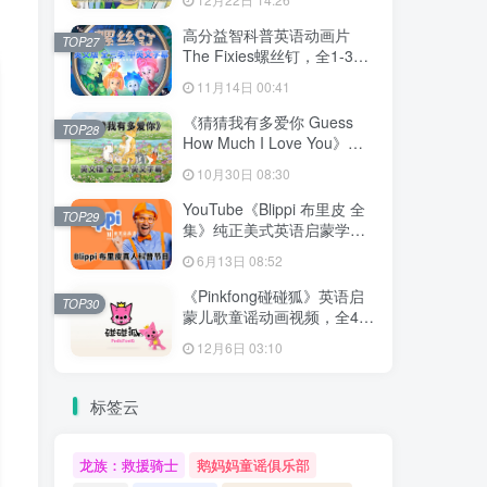
文字幕，百度网盘下载！
高分益智科普英语动画片
TOP27
The Fixies螺丝钉，全1-3季
共156集合集版，1080P高清
11月14日 00:41
视频带中英文字幕，百度网
盘下载！
《猜猜我有多爱你 Guess
TOP28
How Much I Love You》英
语动画片，全3季共78集，
10月30日 08:30
1080P高清视频带英文字
幕，百度网盘下载！
YouTube《Blippi 布里皮 全
TOP29
集》纯正美式英语启蒙学习
英语视频，全1008集，
6月13日 08:52
1080P高清视频带英文字
幕，百度网盘下载！
《Pinkfong碰碰狐》英语启
TOP30
蒙儿歌童谣动画视频，全41
系列共584集，1080P高清视
12月6日 03:10
频带中英文字幕，百度网盘
下载！
标签云
龙族：救援骑士
鹅妈妈童谣俱乐部