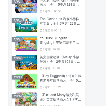
TOP21
画片，全1-15季总324集，
1080P高清视频带中文字
1月29日 00:58
幕，百度网盘下载！
The Octonauts 海底小纵队
TOP22
英文版，全1-5季共123集，
1080P高清视频带英文字
6月22日 00:16
幕，带配套音频MP3，百度
网盘下载！
YouTube《English
TOP23
Singsing》英语启蒙学习自
然拼读，日常词汇，主题对
8月3日 10:38
话，故事等，全套共1364
集，1080P高清视频带英文
英文启蒙动画《Maisy 小鼠
TOP24
字幕，百度网盘下载！
波波》全1-2季共104集，标
清视频带英文字幕，百度网
9月9日 11:18
盘下载！
《Hey Duggee嗨！道奇》狗
TOP25
狗老师英语动画片，全1-5季
总216集，1080P高清视频带
7月31日 13:21
英文字幕，百度网盘下载！
《Rick and Morty瑞克和莫
TOP26
蒂》英文版动画片全1-7季共
71集，1080P高清视频带英
12月22日 14:26