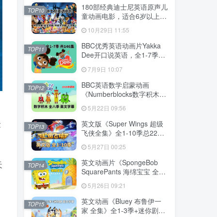
下载！
180部经典迪士尼英语原声儿
TOP10
童动画电影，适合6岁以上，
720P高清电影视频带中英文
10月29日 11:55
字幕，百度网盘下载！
BBC优秀英语动画片Yakka
TOP11
Dee开口说英语，全1-7季总
共146集，1080P高清视频带
7月9日 10:07
英文字幕，百度网盘下载！
BBC英语数学启蒙动画
TOP12
《Numberblocks数字积木》
全1-8季+数字歌+特别专辑共
5月22日 09:56
198集，1080P高清视频带英
文字幕，带配套音频MP3，
险
英文版《Super Wings 超级
TOP13
百度网盘下载！
飞侠全集》全1-10季总224
集，1080P高清视频带英文
5月27日 00:25
字幕，带配套音频MP3，百
度网盘下载！
英文动画片《SpongeBob
天
TOP14
SquarePants 海绵宝宝 全
集》全1-16季共364集，高
5月26日 09:21
清视频带英文字幕，百度网
盘下载！
英文动画《Bluey 布鲁伊一
TOP15
家 全集》全1-3季+迷你剧共