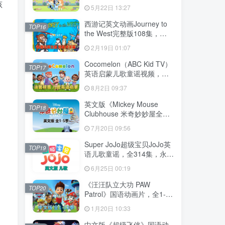
204集，1080P高清视频带英
孩
5月22日 13:27
文字幕，送音频MP3，百度
网盘下载！
西游记英文动画Journey to
TOP16
the West完整版108集，
1080P高清视频带英文字
2月19日 01:07
幕，百度网盘下载！
Cocomelon（ABC Kid TV）
TOP17
英语启蒙儿歌童谣视频，全
1199集，1080P高清视频带
8月2日 09:37
英文字幕，带音频MP3，百
度网盘下载！
英文版《Mickey Mouse
TOP18
Clubhouse 米奇妙妙屋全
集》全1-5季总148集，
7月20日 09:56
1080P高清视频带英文字
幕，带配套音频MP3，百度
Super JoJo超级宝贝JoJo英
TOP19
网盘下载！
语儿歌童谣，全314集，永久
免费更新，1080P高清视频
6月25日 00:19
带英文字幕，百度网盘下
载！
《汪汪队立大功 PAW
TOP20
Patrol》国语动画片，全1-10
季总257集，1080P高清视
1月20日 10:33
频，百度网盘下载！
中文版《超级飞侠》国语动