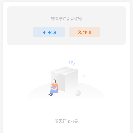
请登录后发表评论
登录
注册
暂无评论内容