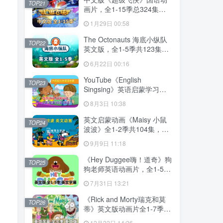
TOP21
画片，全1-15季总324集，
1080P高清视频带中文字
1月29日 00:58
幕，百度网盘下载！
The Octonauts 海底小纵队
TOP22
英文版，全1-5季共123集，
1080P高清视频带英文字
6月22日 00:16
幕，带配套音频MP3，百度
网盘下载！
YouTube《English
TOP23
Singsing》英语启蒙学习自
然拼读，日常词汇，主题对
8月3日 10:38
话，故事等，全套共1364
集，1080P高清视频带英文
英文启蒙动画《Maisy 小鼠
TOP24
字幕，百度网盘下载！
波波》全1-2季共104集，标
清视频带英文字幕，百度网
9月9日 11:18
盘下载！
《Hey Duggee嗨！道奇》狗
TOP25
狗老师英语动画片，全1-5季
总216集，1080P高清视频带
7月31日 13:21
英文字幕，百度网盘下载！
《Rick and Morty瑞克和莫
TOP26
蒂》英文版动画片全1-7季共
71集，1080P高清视频带英
12月22日 14:26