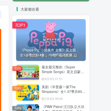
大家都在看
TOP1
《Peppa Pig 小猪佩奇 全集》英文版，
全1-9季总514集，1080P高清视频...
最全最完整的《Super
TOP2
Simple Songs》英文启蒙儿
歌视频，自然拼读、英语动
8月5日 01:51
画视频，各系列总共2115集
视频，1080P高清视频带英
美剧《辛普森一家The
TOP3
文字幕，百度网盘下载！
Simpsons》全1-37季共802
集，英语带中英文字幕，百
3月4日 08:06
度网盘下载！
《PAW Patrol 汪汪队立大功
TOP4