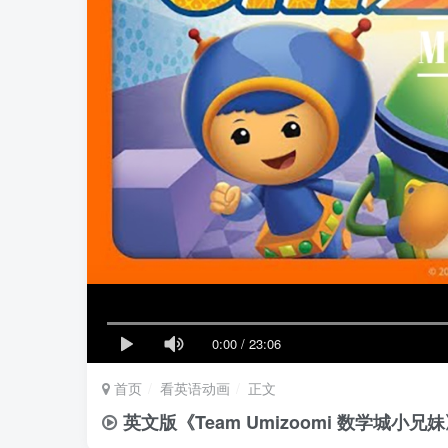
0:00
/
23:06
首页
看英语动画
正文
英文版《Team Umizoomi 数学城