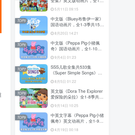
全集》英文版动画片，全1-
13季总555集，1080P高清
5月11日 09:15
视频带英文字幕，带配套音
频MP3，百度网盘下载！
中文版《Bluey布鲁伊一家》
TOP5
国语动画片，全1-3季共156
集，1080P高清视频带中文
8月20日 14:21
字幕，百度网盘下载！
中文版《Peppa Pig小猪佩
TOP6
奇》国语动画片，全1-10季
共394集，1080P高清视频，
9月4日 01:23
百度网盘下载！
SSS儿歌全集共533集
TOP7
《Super Simple Songs》
1080P高清视频带英文字幕
8月5日 01:22
+中英文字幕+配套音频
MP3，百度网盘下载！
英文版《Dora The Explorer
TOP8
超
爱探险的朵拉》全1-8季共
173集，带英文字幕和配套音
9月14日 10:25
频MP3，百度网盘下载！
中英文字幕《Peppa Pig小猪
TOP9
佩奇》英文动画片，全1-9季
共415集，1080P高清视频，
4月19日 00:18
带配套音频MP3，百度网盘