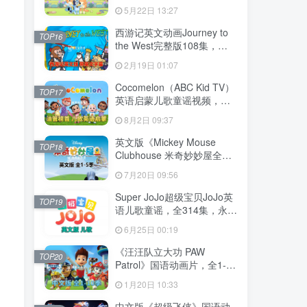
204集，1080P高清视频带英
5月22日 13:27
文字幕，送音频MP3，百度
网盘下载！
西游记英文动画Journey to
TOP16
the West完整版108集，
1080P高清视频带英文字
2月19日 01:07
幕，百度网盘下载！
Cocomelon（ABC Kid TV）
TOP17
英语启蒙儿歌童谣视频，全
1199集，1080P高清视频带
8月2日 09:37
英文字幕，带音频MP3，百
度网盘下载！
英文版《Mickey Mouse
TOP18
Clubhouse 米奇妙妙屋全
集》全1-5季总148集，
7月20日 09:56
1080P高清视频带英文字
幕，带配套音频MP3，百度
Super JoJo超级宝贝JoJo英
TOP19
网盘下载！
语儿歌童谣，全314集，永久
免费更新，1080P高清视频
6月25日 00:19
带英文字幕，百度网盘下
载！
《汪汪队立大功 PAW
TOP20
Patrol》国语动画片，全1-10
季总257集，1080P高清视
1月20日 10:33
频，百度网盘下载！
中文版《超级飞侠》国语动