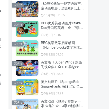
下载！
180部经典迪士尼英语原声儿
TOP10
童动画电影，适合6岁以上，
中
720P高清电影视频带中英文
10月29日 11:55
字幕，百度网盘下载！
BBC优秀英语动画片Yakka
TOP11
Dee开口说英语，全1-7季总
共146集，1080P高清视频带
7月9日 10:07
英文字幕，百度网盘下载！
孩
BBC英语数学启蒙动画
TOP12
不
《Numberblocks数字积木》
全1-8季+数字歌+特别专辑共
5月22日 09:56
198集，1080P高清视频带英
文字幕，带配套音频MP3，
英文版《Super Wings 超级
TOP13
百度网盘下载！
飞侠全集》全1-10季总224
集，1080P高清视频带英文
5月27日 00:25
也
字幕，带配套音频MP3，百
度网盘下载！
英文动画片《SpongeBob
画
TOP14
SquarePants 海绵宝宝 全
集》全1-16季共364集，高
5月26日 09:21
清视频带英文字幕，百度网
盘下载！
英文动画《Bluey 布鲁伊一
TOP15
家 全集》全1-3季+迷你剧共