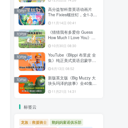
文字幕，百度网盘下载！
高分益智科普英语动画片
TOP27
The Fixies螺丝钉，全1-3季
共156集合集版，1080P高清
11月14日 00:41
视频带中英文字幕，百度网
盘下载！
《猜猜我有多爱你 Guess
TOP28
How Much I Love You》英
语动画片，全3季共78集，
10月30日 08:30
1080P高清视频带英文字
幕，百度网盘下载！
YouTube《Blippi 布里皮 全
TOP29
集》纯正美式英语启蒙学习
英语视频，全1008集，
6月13日 08:52
1080P高清视频带英文字
幕，百度网盘下载！
新版英文版《Big Muzzy 大
TOP30
块头玛泽的故事》全40集，
1080P高清视频带英文字
11月21日 14:31
幕，视频+音频+游戏+PDF教
材+卡片，百度网盘下载！
标签云
龙族：救援骑士
鹅妈妈童谣俱乐部