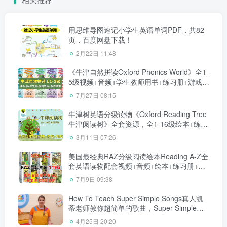
用思维导图速记小学生英语单词PDF，共82
页，百度网盘下载！
2月22日 11:48
《牛津自然拼读Oxford Phonics World》全1-
5级视频+音频+学生教师用书+练习册+游戏软
件+白板课件，百度网盘下载！
7月27日 08:15
牛津树英语分级读物《Oxford Reading Tree
牛津阅读树》全套资源，全1-16级绘本+练习
册+音频+精讲视频，百度网盘下载！
3月11日 07:26
美国最经典RAZ分级阅读绘本Reading A-Z全
套英语读物配套视频+音频+绘本+练习册+教
案+老师中文RAZ课程全套共119GB，百度网
7月9日 09:38
盘下载！
How To Teach Super Simple Songs真人凯
蒂老师教你超简单的歌曲，Super Simple
Songs系列篇，全71集，1080P高清视频带
4月25日 20:20
英文字幕，百度网盘下载！