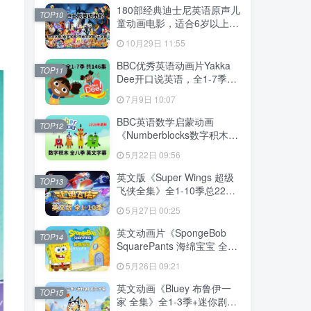
下载！
180部经典迪士尼英语原声儿
TOP10
童动画电影，适合6岁以上，
720P高清电影视频带中英文
10月29日 11:55
字幕，百度网盘下载！
BBC优秀英语动画片Yakka
TOP11
Dee开口说英语，全1-7季总
共146集，1080P高清视频带
7月9日 10:07
英文字幕，百度网盘下载！
BBC英语数学启蒙动画
TOP12
《Numberblocks数字积木》
全1-8季+数字歌+特别专辑共
5月22日 09:56
198集，1080P高清视频带英
文字幕，带配套音频MP3，
英文版《Super Wings 超级
TOP13
百度网盘下载！
飞侠全集》全1-10季总224
集，1080P高清视频带英文
5月27日 00:25
字幕，带配套音频MP3，百
度网盘下载！
英文动画片《SpongeBob
TOP14
SquarePants 海绵宝宝 全
集》全1-16季共364集，高
5月26日 09:21
清视频带英文字幕，百度网
盘下载！
英文动画《Bluey 布鲁伊一
TOP15
家 全集》全1-3季+迷你剧共