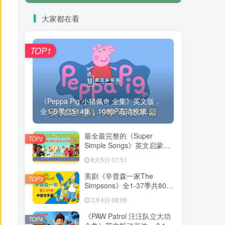
大家都在看
TOP1
《Peppa Pig 小猪佩奇 全集》英文版，
全1-9季总514集，1080P高清视频...
最全最完整的《Super
TOP2
Simple Songs》英文启蒙儿
歌视频，自然拼读、英语动
8月5日 01:51
画视频，各系列总共2115集
视频，1080P高清视频带英
美剧《辛普森一家The
TOP3
文字幕，百度网盘下载！
Simpsons》全1-37季共802
集，英语带中英文字幕，百
3月4日 08:06
度网盘下载！
《PAW Patrol 汪汪队立大功
TOP4