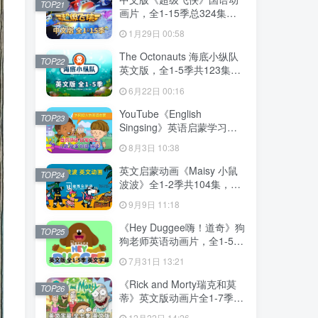
TOP21
画片，全1-15季总324集，
1080P高清视频带中文字
1月29日 00:58
幕，百度网盘下载！
The Octonauts 海底小纵队
TOP22
英文版，全1-5季共123集，
1080P高清视频带英文字
6月22日 00:16
幕，带配套音频MP3，百度
网盘下载！
YouTube《English
TOP23
Singsing》英语启蒙学习自
然拼读，日常词汇，主题对
8月3日 10:38
话，故事等，全套共1364
集，1080P高清视频带英文
英文启蒙动画《Maisy 小鼠
TOP24
字幕，百度网盘下载！
波波》全1-2季共104集，标
清视频带英文字幕，百度网
9月9日 11:18
盘下载！
《Hey Duggee嗨！道奇》狗
TOP25
狗老师英语动画片，全1-5季
总216集，1080P高清视频带
7月31日 13:21
英文字幕，百度网盘下载！
《Rick and Morty瑞克和莫
TOP26
蒂》英文版动画片全1-7季共
71集，1080P高清视频带英
12月22日 14:26