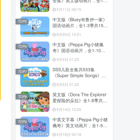
全集》英文版动画片，全1-
13季总555集，1080P高清
5月11日 09:15
视频带英文字幕，带配套音
频MP3，百度网盘下载！
中文版《Bluey布鲁伊一家》
TOP5
国语动画片，全1-3季共156
集，1080P高清视频带中文
8月20日 14:21
字幕，百度网盘下载！
中文版《Peppa Pig小猪佩
TOP6
奇》国语动画片，全1-10季
共394集，1080P高清视频，
9月4日 01:23
百度网盘下载！
SSS儿歌全集共533集
TOP7
《Super Simple Songs》
1080P高清视频带英文字幕
8月5日 01:22
+中英文字幕+配套音频
MP3，百度网盘下载！
英文版《Dora The Explorer
TOP8
爱探险的朵拉》全1-8季共
173集，带英文字幕和配套音
9月14日 10:25
频MP3，百度网盘下载！
中英文字幕《Peppa Pig小猪
TOP9
佩奇》英文动画片，全1-9季
共415集，1080P高清视频，
4月19日 00:18
带配套音频MP3，百度网盘