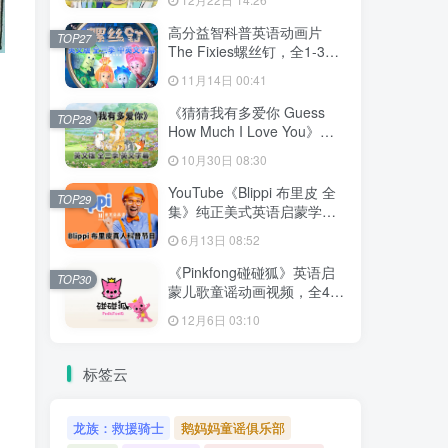
文字幕，百度网盘下载！
高分益智科普英语动画片
TOP27
The Fixies螺丝钉，全1-3季
共156集合集版，1080P高清
11月14日 00:41
视频带中英文字幕，百度网
盘下载！
《猜猜我有多爱你 Guess
TOP28
How Much I Love You》英
语动画片，全3季共78集，
10月30日 08:30
1080P高清视频带英文字
幕，百度网盘下载！
YouTube《Blippi 布里皮 全
TOP29
集》纯正美式英语启蒙学习
英语视频，全1008集，
6月13日 08:52
1080P高清视频带英文字
幕，百度网盘下载！
《Pinkfong碰碰狐》英语启
TOP30
蒙儿歌童谣动画视频，全41
系列共584集，1080P高清视
12月6日 03:10
频带中英文字幕，百度网盘
下载！
标签云
龙族：救援骑士
鹅妈妈童谣俱乐部