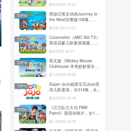
204集，1080P高清视频带英
5月22日 13:27
文字幕，送音频MP3，百度
网盘下载！
西游记英文动画Journey to
TOP16
the West完整版108集，
1080P高清视频带英文字
2月19日 01:07
幕，百度网盘下载！
Cocomelon（ABC Kid TV）
TOP17
英语启蒙儿歌童谣视频，全
1199集，1080P高清视频带
8月2日 09:37
英文字幕，带音频MP3，百
度网盘下载！
英文版《Mickey Mouse
TOP18
Clubhouse 米奇妙妙屋全
集》全1-5季总148集，
儿
7月20日 09:56
1080P高清视频带英文字
美
幕，带配套音频MP3，百度
Super JoJo超级宝贝JoJo英
TOP19
网盘下载！
语儿歌童谣，全314集，永久
免费更新，1080P高清视频
6月25日 00:19
带英文字幕，百度网盘下
载！
《汪汪队立大功 PAW
TOP20
Patrol》国语动画片，全1-10
季总257集，1080P高清视
1月20日 10:33
频，百度网盘下载！
中文版《超级飞侠》国语动