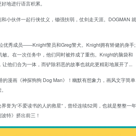
更好地进行语言积累。
和小伙伴一起行侠仗义，锄强扶弱，仗剑走天涯。DOGMAN 
位优秀成员——Knight警员和Greg警犬。Knight拥有矫健的身手;
机敏。在一次任务中，他们同时被炸成了重伤。Knight的脑袋和
，让他们合为一体，而铲除邪恶的故事也就此更精彩地展开了...
的漫画《神探狗狗 Dog Man》！幽默有想象力，画风文字简单
读。
界誉为“不爱读书的人的救星”，曾经连续52周，也就是整整一
利波特》挤出前三！