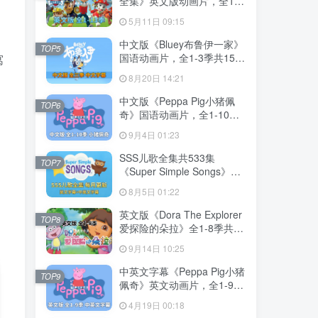
全集》英文版动画片，全1-
13季总555集，1080P高清
5月11日 09:15
视频带英文字幕，带配套音
频MP3，百度网盘下载！
中文版《Bluey布鲁伊一家》
TOP5
国语动画片，全1-3季共156
寓
集，1080P高清视频带中文
8月20日 14:21
字幕，百度网盘下载！
中文版《Peppa Pig小猪佩
TOP6
奇》国语动画片，全1-10季
共394集，1080P高清视频，
9月4日 01:23
百度网盘下载！
SSS儿歌全集共533集
TOP7
《Super Simple Songs》
1080P高清视频带英文字幕
8月5日 01:22
+中英文字幕+配套音频
MP3，百度网盘下载！
英文版《Dora The Explorer
TOP8
爱探险的朵拉》全1-8季共
173集，带英文字幕和配套音
9月14日 10:25
频MP3，百度网盘下载！
中英文字幕《Peppa Pig小猪
TOP9
佩奇》英文动画片，全1-9季
共415集，1080P高清视频，
4月19日 00:18
带配套音频MP3，百度网盘