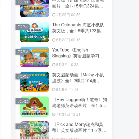
TOP21
画片，全1-15季总324集，
1080P高清视频带中文字
1月29日 00:58
幕，百度网盘下载！
The Octonauts 海底小纵队
TOP22
英文版，全1-5季共123集，
1080P高清视频带英文字
6月22日 00:16
幕，带配套音频MP3，百度
网盘下载！
YouTube《English
TOP23
Singsing》英语启蒙学习自
然拼读，日常词汇，主题对
8月3日 10:38
话，故事等，全套共1364
集，1080P高清视频带英文
英文启蒙动画《Maisy 小鼠
TOP24
字幕，百度网盘下载！
波波》全1-2季共104集，标
清视频带英文字幕，百度网
9月9日 11:18
盘下载！
《Hey Duggee嗨！道奇》狗
TOP25
狗老师英语动画片，全1-5季
总216集，1080P高清视频带
7月31日 13:21
英文字幕，百度网盘下载！
《Rick and Morty瑞克和莫
TOP26
蒂》英文版动画片全1-7季共
71集，1080P高清视频带英
12月22日 14:26