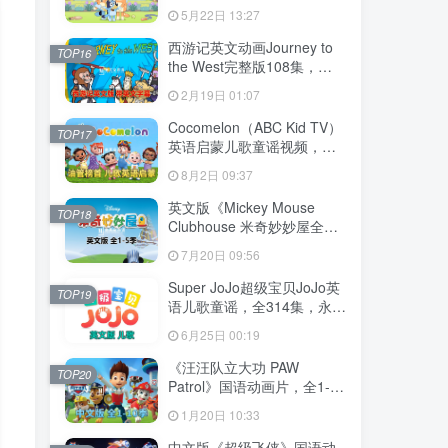
204集，1080P高清视频带英
5月22日 13:27
文字幕，送音频MP3，百度
网盘下载！
西游记英文动画Journey to
TOP16
the West完整版108集，
1080P高清视频带英文字
2月19日 01:07
幕，百度网盘下载！
Cocomelon（ABC Kid TV）
TOP17
英语启蒙儿歌童谣视频，全
1199集，1080P高清视频带
8月2日 09:37
英文字幕，带音频MP3，百
度网盘下载！
英文版《Mickey Mouse
TOP18
Clubhouse 米奇妙妙屋全
集》全1-5季总148集，
7月20日 09:56
1080P高清视频带英文字
幕，带配套音频MP3，百度
Super JoJo超级宝贝JoJo英
TOP19
网盘下载！
语儿歌童谣，全314集，永久
免费更新，1080P高清视频
6月25日 00:19
带英文字幕，百度网盘下
载！
《汪汪队立大功 PAW
TOP20
Patrol》国语动画片，全1-10
季总257集，1080P高清视
1月20日 10:33
频，百度网盘下载！
中文版《超级飞侠》国语动