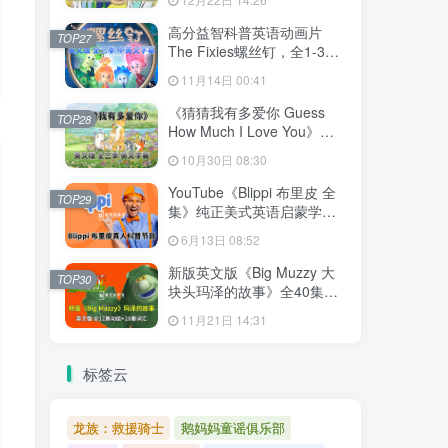
文字幕，百度网盘下载！
高分益智科普英语动画片
TOP27
The Fixies螺丝钉，全1-3季
共156集合集版，1080P高清
11月14日 00:41
视频带中英文字幕，百度网
盘下载！
《猜猜我有多爱你 Guess
TOP28
How Much I Love You》英
语动画片，全3季共78集，
10月30日 08:30
1080P高清视频带英文字
幕，百度网盘下载！
YouTube《Blippi 布里皮 全
TOP29
集》纯正美式英语启蒙学习
英语视频，全1008集，
6月13日 08:52
1080P高清视频带英文字
幕，百度网盘下载！
新版英文版《Big Muzzy 大
TOP30
块头玛泽的故事》全40集，
1080P高清视频带英文字
11月21日 14:31
幕，视频+音频+游戏+PDF教
材+卡片，百度网盘下载！
标签云
龙族：救援骑士
鹅妈妈童谣俱乐部