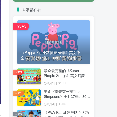
大家都在看
TOP1
《Peppa Pig 小猪佩奇 全集》英文版，
全1-9季总514集，1080P高清视频...
最全最完整的《Super
TOP2
Simple Songs》英文启蒙儿
歌视频，自然拼读、英语动
8月5日 01:51
画视频，各系列总共2115集
视频，1080P高清视频带英
美剧《辛普森一家The
TOP3
文字幕，百度网盘下载！
Simpsons》全1-37季共802
集，英语带中英文字幕，百
3月4日 08:06
度网盘下载！
《PAW Patrol 汪汪队立大功
的
TOP4