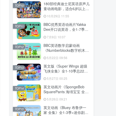
下载！
180部经典迪士尼英语原声儿
TOP10
童动画电影，适合6岁以上，
720P高清电影视频带中英文
10月29日 11:55
字幕，百度网盘下载！
BBC优秀英语动画片Yakka
TOP11
Dee开口说英语，全1-7季总
共146集，1080P高清视频带
7月9日 10:07
英文字幕，百度网盘下载！
BBC英语数学启蒙动画
TOP12
《Numberblocks数字积木》
全1-8季+数字歌+特别专辑共
5月22日 09:56
198集，1080P高清视频带英
文字幕，带配套音频MP3，
英文版《Super Wings 超级
TOP13
百度网盘下载！
飞侠全集》全1-10季总224
集，1080P高清视频带英文
5月27日 00:25
字幕，带配套音频MP3，百
度网盘下载！
英文动画片《SpongeBob
TOP14
SquarePants 海绵宝宝 全
集》全1-16季共364集，高
5月26日 09:21
清视频带英文字幕，百度网
盘下载！
英文动画《Bluey 布鲁伊一
TOP15
家 全集》全1-3季+迷你剧共