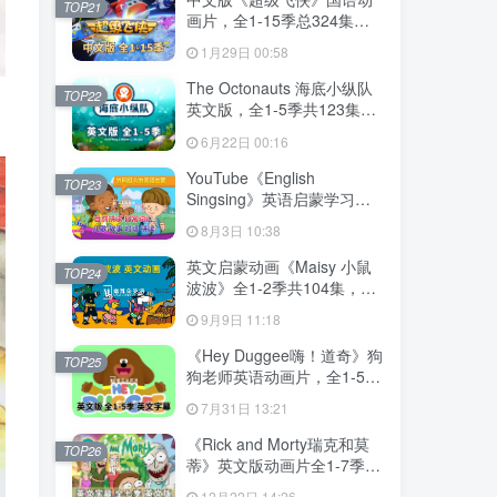
TOP21
画片，全1-15季总324集，
1080P高清视频带中文字
1月29日 00:58
幕，百度网盘下载！
The Octonauts 海底小纵队
TOP22
英文版，全1-5季共123集，
1080P高清视频带英文字
6月22日 00:16
幕，带配套音频MP3，百度
网盘下载！
YouTube《English
TOP23
Singsing》英语启蒙学习自
然拼读，日常词汇，主题对
8月3日 10:38
话，故事等，全套共1364
集，1080P高清视频带英文
英文启蒙动画《Maisy 小鼠
TOP24
字幕，百度网盘下载！
波波》全1-2季共104集，标
清视频带英文字幕，百度网
9月9日 11:18
盘下载！
《Hey Duggee嗨！道奇》狗
TOP25
狗老师英语动画片，全1-5季
总216集，1080P高清视频带
7月31日 13:21
英文字幕，百度网盘下载！
《Rick and Morty瑞克和莫
TOP26
蒂》英文版动画片全1-7季共
71集，1080P高清视频带英
12月22日 14:26