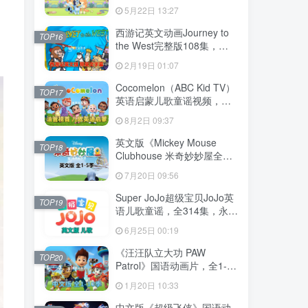
204集，1080P高清视频带英
5月22日 13:27
文字幕，送音频MP3，百度
网盘下载！
西游记英文动画Journey to
TOP16
the West完整版108集，
1080P高清视频带英文字
2月19日 01:07
幕，百度网盘下载！
Cocomelon（ABC Kid TV）
TOP17
英语启蒙儿歌童谣视频，全
1199集，1080P高清视频带
8月2日 09:37
英文字幕，带音频MP3，百
度网盘下载！
英文版《Mickey Mouse
TOP18
Clubhouse 米奇妙妙屋全
集》全1-5季总148集，
7月20日 09:56
1080P高清视频带英文字
幕，带配套音频MP3，百度
Super JoJo超级宝贝JoJo英
TOP19
网盘下载！
语儿歌童谣，全314集，永久
免费更新，1080P高清视频
6月25日 00:19
带英文字幕，百度网盘下
载！
《汪汪队立大功 PAW
TOP20
Patrol》国语动画片，全1-10
季总257集，1080P高清视
1月20日 10:33
频，百度网盘下载！
中文版《超级飞侠》国语动