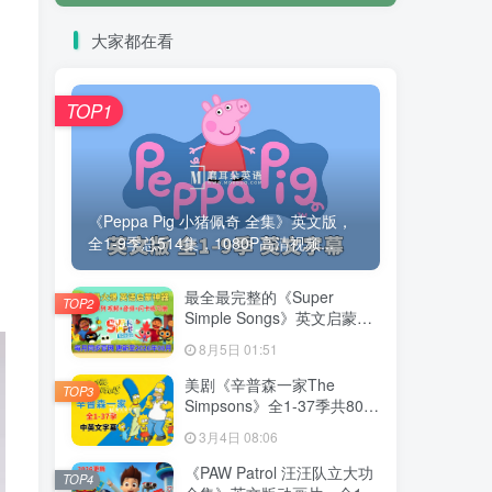
大家都在看
TOP1
《Peppa Pig 小猪佩奇 全集》英文版，
全1-9季总514集，1080P高清视频...
最全最完整的《Super
TOP2
Simple Songs》英文启蒙儿
歌视频，自然拼读、英语动
8月5日 01:51
画视频，各系列总共2115集
视频，1080P高清视频带英
美剧《辛普森一家The
TOP3
文字幕，百度网盘下载！
Simpsons》全1-37季共802
集，英语带中英文字幕，百
3月4日 08:06
度网盘下载！
《PAW Patrol 汪汪队立大功
TOP4