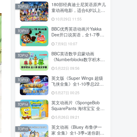
下载！
180部经典迪士尼英语原声儿
TOP10
童动画电影，适合6岁以上，
720P高清电影视频带中英文
10月29日 11:55
字幕，百度网盘下载！
BBC优秀英语动画片Yakka
TOP11
Dee开口说英语，全1-7季总
共146集，1080P高清视频带
7月9日 10:07
英文字幕，百度网盘下载！
BBC英语数学启蒙动画
TOP12
《Numberblocks数字积木》
全1-8季+数字歌+特别专辑共
5月22日 09:56
198集，1080P高清视频带英
文字幕，带配套音频MP3，
英文版《Super Wings 超级
TOP13
百度网盘下载！
飞侠全集》全1-10季总224
集，1080P高清视频带英文
5月27日 00:25
字幕，带配套音频MP3，百
度网盘下载！
英文动画片《SpongeBob
TOP14
SquarePants 海绵宝宝 全
集》全1-16季共364集，高
5月26日 09:21
清视频带英文字幕，百度网
盘下载！
英文动画《Bluey 布鲁伊一
TOP15
家 全集》全1-3季+迷你剧共