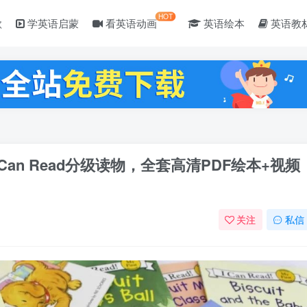
HOT
歌
学英语启蒙
看英语动画
英语绘本
英语教
 Can Read分级读物，全套高清PDF绘本+视频
关注
私信