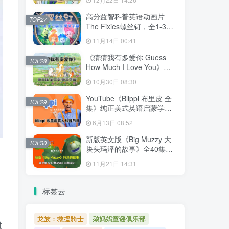
文字幕，百度网盘下载！
高分益智科普英语动画片
TOP27
The Fixies螺丝钉，全1-3季
共156集合集版，1080P高清
11月14日 00:41
视频带中英文字幕，百度网
盘下载！
《猜猜我有多爱你 Guess
TOP28
How Much I Love You》英
语动画片，全3季共78集，
10月30日 08:30
1080P高清视频带英文字
幕，百度网盘下载！
YouTube《Blippi 布里皮 全
TOP29
集》纯正美式英语启蒙学习
英语视频，全1008集，
6月13日 08:52
1080P高清视频带英文字
幕，百度网盘下载！
新版英文版《Big Muzzy 大
TOP30
块头玛泽的故事》全40集，
1080P高清视频带英文字
11月21日 14:31
幕，视频+音频+游戏+PDF教
材+卡片，百度网盘下载！
标签云
龙族：救援骑士
鹅妈妈童谣俱乐部
过