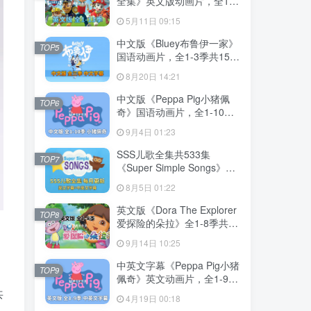
全集》英文版动画片，全1-
13季总555集，1080P高清
5月11日 09:15
视频带英文字幕，带配套音
频MP3，百度网盘下载！
中文版《Bluey布鲁伊一家》
TOP5
国语动画片，全1-3季共156
集，1080P高清视频带中文
8月20日 14:21
字幕，百度网盘下载！
中文版《Peppa Pig小猪佩
TOP6
奇》国语动画片，全1-10季
共394集，1080P高清视频，
9月4日 01:23
百度网盘下载！
SSS儿歌全集共533集
TOP7
《Super Simple Songs》
1080P高清视频带英文字幕
8月5日 01:22
+中英文字幕+配套音频
MP3，百度网盘下载！
英文版《Dora The Explorer
TOP8
爱探险的朵拉》全1-8季共
173集，带英文字幕和配套音
9月14日 10:25
频MP3，百度网盘下载！
中英文字幕《Peppa Pig小猪
TOP9
佩奇》英文动画片，全1-9季
共415集，1080P高清视频，
共
4月19日 00:18
带配套音频MP3，百度网盘