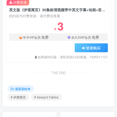
付费资源
英文版《伊索寓言》30集标清视频带中英文字幕+动画+音频+PDF，百度网盘下载！
此内容为付费资源，请付费后查看
3
￥
免费
免费
年卡VIP会员
永久SVIP会员
登录购买
如果碰到问题，请联系我们QQ客服：1926311121
THE END
读英语绘本
# 伊索寓言
# Aesop's Fables