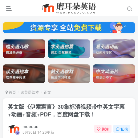
首页
读英语绘本
正文
英文版《伊索寓言》30集标清视频带中英文字幕
+动画+音频+PDF，百度网盘下载！
moeduo
关注
私信
5月30日 14:26更新