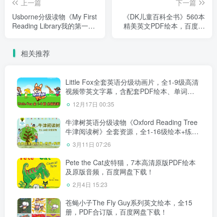
上一篇
下一篇
Usborne分级读物《My First
《DK儿童百科全书》560本
Reading Library我的第一个
精美英文PDF绘本，百度网
图书馆》50册绘本+音频+练
盘下载！
习册，百度网盘下载！
相关推荐
Little Fox全套英语分级动画片，全1-9级高清
视频带英文字幕，含配套PDF绘本、单词和
音频MP3，百度网盘下载！
12月17日 00:35
牛津树英语分级读物《Oxford Reading Tree
牛津阅读树》全套资源，全1-16级绘本+练习
册+音频+精讲视频，百度网盘下载！
3月11日 07:26
Pete the Cat皮特猫，7本高清原版PDF绘本
及原版音频，百度网盘下载！
2月4日 15:23
苍蝇小子The Fly Guy系列英文绘本，全15
册，PDF合订版，百度网盘下载！