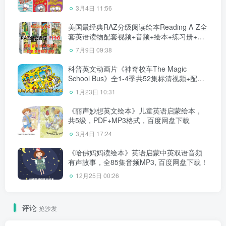
3月4日 11:56
美国最经典RAZ分级阅读绘本Reading A-Z全
套英语读物配套视频+音频+绘本+练习册+教
案+老师中文RAZ课程全套共119GB，百度网
7月9日 09:38
盘下载！
科普英文动画片《神奇校车The Magic
School Bus》全1-4季共52集标清视频+配套
音频+PDF绘本，百度网盘下载！
1月23日 10:31
《丽声妙想英文绘本》儿童英语启蒙绘本，
共5级，PDF+MP3格式，百度网盘下载
3月4日 17:24
《哈佛妈妈读绘本》英语启蒙中英双语音频
有声故事，全85集音频MP3, 百度网盘下载！
12月25日 00:26
评论
抢沙发