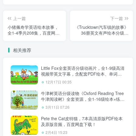
上一篇
下一篇
小猪佩奇学英语绘本故事，
《Trucktown汽车镇的故事》
全1-4季共208集，百度网盘
36册英文有声绘本分级读
下载！
物，PDF绘本+音频MP3，百
度网盘下载！
相关推荐
Little Fox全套英语分级动画片，全1-9级高清
视频带英文字幕，含配套PDF绘本、单词和
音频MP3，百度网盘下载！
12月17日 00:35
牛津树英语分级读物《Oxford Reading Tree
牛津阅读树》全套资源，全1-16级绘本+练习
册+音频+精讲视频，百度网盘下载！
3月11日 07:26
Pete the Cat皮特猫，7本高清原版PDF绘本
及原版音频，百度网盘下载！
2月4日 15:23