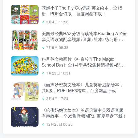
苍蝇小子The Fly Guy系列英文绘本，全15
册，PDF合订版，百度网盘下载！
3月4日 11:56
美国最经典RAZ分级阅读绘本Reading A-Z全
套英语读物配套视频+音频+绘本+练习册+教
案+老师中文RAZ课程全套共119GB，百度网
7月9日 09:38
盘下载！
科普英文动画片《神奇校车The Magic
School Bus》全1-4季共52集标清视频+配套
音频+PDF绘本，百度网盘下载！
1月23日 10:31
《丽声妙想英文绘本》儿童英语启蒙绘本，
共5级，PDF+MP3格式，百度网盘下载
3月4日 17:24
《哈佛妈妈读绘本》英语启蒙中英双语音频
有声故事，全85集音频MP3, 百度网盘下载！
12月25日 00:26