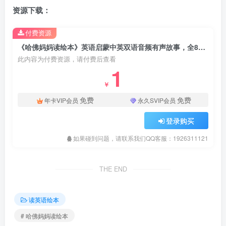
资源下载：
付费资源
《哈佛妈妈读绘本》英语启蒙中英双语音频有声故事，全85集音频MP3, 百度网盘下载！
此内容为付费资源，请付费后查看
1
￥
免费
免费
年卡VIP会员
永久SVIP会员
登录购买
如果碰到问题，请联系我们QQ客服：1926311121
THE END
读英语绘本
# 哈佛妈妈读绘本