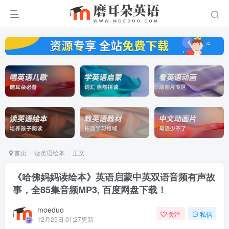
首页
读英语绘本
正文
《哈佛妈妈读绘本》英语启蒙中英双语音频有声故
事，全85集音频MP3, 百度网盘下载！
moeduo
关注
私信
12月25日 01:27更新