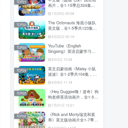
TOP21
画片，全1-15季总324集，
1080P高清视频带中文字
1月29日 00:58
幕，百度网盘下载！
The Octonauts 海底小纵队
TOP22
英文版，全1-5季共123集，
1080P高清视频带英文字
6月22日 00:16
幕，带配套音频MP3，百度
网盘下载！
YouTube《English
TOP23
Singsing》英语启蒙学习自
然拼读，日常词汇，主题对
8月3日 10:38
话，故事等，全套共1364
集，1080P高清视频带英文
英文启蒙动画《Maisy 小鼠
TOP24
字幕，百度网盘下载！
波波》全1-2季共104集，标
清视频带英文字幕，百度网
9月9日 11:18
盘下载！
《Hey Duggee嗨！道奇》狗
TOP25
狗老师英语动画片，全1-5季
总216集，1080P高清视频带
7月31日 13:21
英文字幕，百度网盘下载！
《Rick and Morty瑞克和莫
TOP26
蒂》英文版动画片全1-7季共
71集，1080P高清视频带英
12月22日 14:26