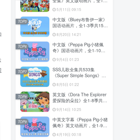
全集》英文版动画片，全1-
13季总555集，1080P高清
5月11日 09:15
视频带英文字幕，带配套音
频MP3，百度网盘下载！
中文版《Bluey布鲁伊一家》
TOP5
国语动画片，全1-3季共156
集，1080P高清视频带中文
如
8月20日 14:21
字幕，百度网盘下载！
中文版《Peppa Pig小猪佩
TOP6
奇》国语动画片，全1-10季
共394集，1080P高清视频，
示
9月4日 01:23
百度网盘下载！
SSS儿歌全集共533集
观
TOP7
《Super Simple Songs》
1080P高清视频带英文字幕
8月5日 01:22
+中英文字幕+配套音频
MP3，百度网盘下载！
英文版《Dora The Explorer
TOP8
爱探险的朵拉》全1-8季共
173集，带英文字幕和配套音
9月14日 10:25
频MP3，百度网盘下载！
中英文字幕《Peppa Pig小猪
TOP9
佩奇》英文动画片，全1-9季
共415集，1080P高清视频，
4月19日 00:18
带配套音频MP3，百度网盘