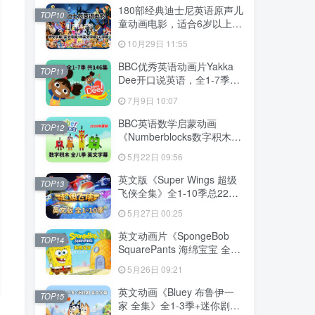
下载！
180部经典迪士尼英语原声儿
TOP10
童动画电影，适合6岁以上，
720P高清电影视频带中英文
10月29日 11:55
字幕，百度网盘下载！
BBC优秀英语动画片Yakka
TOP11
Dee开口说英语，全1-7季总
共146集，1080P高清视频带
7月9日 10:07
英文字幕，百度网盘下载！
BBC英语数学启蒙动画
TOP12
《Numberblocks数字积木》
全1-8季+数字歌+特别专辑共
5月22日 09:56
198集，1080P高清视频带英
文字幕，带配套音频MP3，
英文版《Super Wings 超级
TOP13
百度网盘下载！
飞侠全集》全1-10季总224
集，1080P高清视频带英文
5月27日 00:25
字幕，带配套音频MP3，百
度网盘下载！
英文动画片《SpongeBob
TOP14
SquarePants 海绵宝宝 全
集》全1-16季共364集，高
5月26日 09:21
清视频带英文字幕，百度网
盘下载！
英文动画《Bluey 布鲁伊一
TOP15
家 全集》全1-3季+迷你剧共