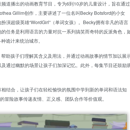
S儿童频道播出的动画教育节目，专为6到10岁的儿童设计，旨在通过
 Gillim创作，主要讲述了一位名叫Becky Botsford的小女
超级英雄“WordGirl”（单词女孩）。Becky拥有非凡的语言
她的任务是利用语言的力量对抗一系列搞笑而奇特的反派角色，
试图通过各种诡计来统治城市。
词汇，帮助孩子们理解其含义及用法，并通过动画故事的情节加以展
以及通过幽默的场景让孩子们加深记忆。此外，每集节目还鼓励
节相结合，让孩子们在轻松愉快的氛围中学到新的单词和语法知
ecky的冒险故事传递友情、正义感、团队合作等价值观。