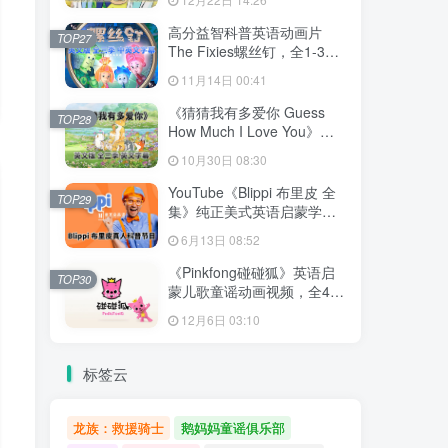
文字幕，百度网盘下载！
高分益智科普英语动画片
TOP27
The Fixies螺丝钉，全1-3季
共156集合集版，1080P高清
11月14日 00:41
视频带中英文字幕，百度网
盘下载！
《猜猜我有多爱你 Guess
TOP28
How Much I Love You》英
语动画片，全3季共78集，
10月30日 08:30
1080P高清视频带英文字
幕，百度网盘下载！
YouTube《Blippi 布里皮 全
TOP29
集》纯正美式英语启蒙学习
英语视频，全1008集，
6月13日 08:52
1080P高清视频带英文字
幕，百度网盘下载！
《Pinkfong碰碰狐》英语启
TOP30
蒙儿歌童谣动画视频，全41
系列共584集，1080P高清视
12月6日 03:10
频带中英文字幕，百度网盘
下载！
标签云
龙族：救援骑士
鹅妈妈童谣俱乐部