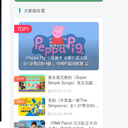
大家都在看
TOP1
《Peppa Pig 小猪佩奇 全集》英文版，
全1-9季总514集，1080P高清视频...
最全最完整的《Super
TOP2
Simple Songs》英文启蒙儿
歌视频，自然拼读、英语动
8月5日 01:51
画视频，各系列总共2115集
视频，1080P高清视频带英
美剧《辛普森一家The
TOP3
文字幕，百度网盘下载！
Simpsons》全1-37季共802
集，英语带中英文字幕，百
3月4日 08:06
度网盘下载！
《PAW Patrol 汪汪队立大功
TOP4