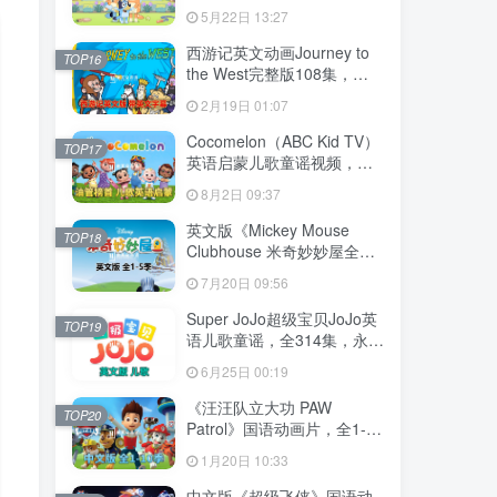
204集，1080P高清视频带英
5月22日 13:27
文字幕，送音频MP3，百度
网盘下载！
西游记英文动画Journey to
TOP16
the West完整版108集，
1080P高清视频带英文字
2月19日 01:07
幕，百度网盘下载！
Cocomelon（ABC Kid TV）
TOP17
英语启蒙儿歌童谣视频，全
1199集，1080P高清视频带
8月2日 09:37
英文字幕，带音频MP3，百
度网盘下载！
英文版《Mickey Mouse
TOP18
Clubhouse 米奇妙妙屋全
集》全1-5季总148集，
7月20日 09:56
1080P高清视频带英文字
幕，带配套音频MP3，百度
Super JoJo超级宝贝JoJo英
TOP19
网盘下载！
语儿歌童谣，全314集，永久
免费更新，1080P高清视频
6月25日 00:19
带英文字幕，百度网盘下
载！
《汪汪队立大功 PAW
TOP20
Patrol》国语动画片，全1-10
季总257集，1080P高清视
1月20日 10:33
频，百度网盘下载！
中文版《超级飞侠》国语动