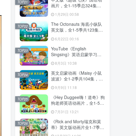
TOP21
画片，全1-15季总324集，
1080P高清视频带中文字
1月29日 00:58
幕，百度网盘下载！
The Octonauts 海底小纵队
TOP22
英文版，全1-5季共123集，
1080P高清视频带英文字
6月22日 00:16
幕，带配套音频MP3，百度
网盘下载！
YouTube《English
TOP23
Singsing》英语启蒙学习自
然拼读，日常词汇，主题对
8月3日 10:38
话，故事等，全套共1364
集，1080P高清视频带英文
英文启蒙动画《Maisy 小鼠
TOP24
字幕，百度网盘下载！
波波》全1-2季共104集，标
清视频带英文字幕，百度网
9月9日 11:18
盘下载！
《Hey Duggee嗨！道奇》狗
TOP25
狗老师英语动画片，全1-5季
总216集，1080P高清视频带
7月31日 13:21
英文字幕，百度网盘下载！
《Rick and Morty瑞克和莫
TOP26
蒂》英文版动画片全1-7季共
71集，1080P高清视频带英
12月22日 14:26