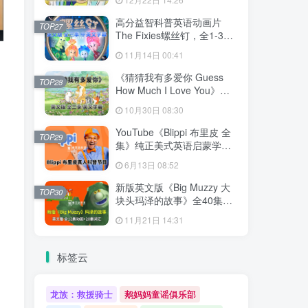
文字幕，百度网盘下载！
高分益智科普英语动画片
TOP27
The Fixies螺丝钉，全1-3季
共156集合集版，1080P高清
11月14日 00:41
视频带中英文字幕，百度网
盘下载！
《猜猜我有多爱你 Guess
TOP28
How Much I Love You》英
语动画片，全3季共78集，
10月30日 08:30
1080P高清视频带英文字
幕，百度网盘下载！
YouTube《Blippi 布里皮 全
TOP29
集》纯正美式英语启蒙学习
英语视频，全1008集，
6月13日 08:52
1080P高清视频带英文字
幕，百度网盘下载！
新版英文版《Big Muzzy 大
TOP30
块头玛泽的故事》全40集，
1080P高清视频带英文字
11月21日 14:31
幕，视频+音频+游戏+PDF教
材+卡片，百度网盘下载！
标签云
龙族：救援骑士
鹅妈妈童谣俱乐部