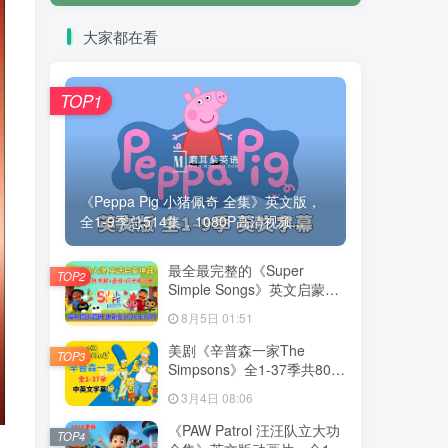
大家都在看
TOP1
《Peppa Pig 小猪佩奇 全集》英文版，
全1-9季总514集，1080P高清视频...
最全最完整的《Super
TOP2
Simple Songs》英文启蒙儿
歌视频，自然拼读、英语动
8月5日 01:51
画视频，各系列总共2115集
视频，1080P高清视频带英
美剧《辛普森一家The
TOP3
文字幕，百度网盘下载！
Simpsons》全1-37季共802
集，英语带中英文字幕，百
3月4日 08:06
度网盘下载！
《PAW Patrol 汪汪队立大功
TOP4