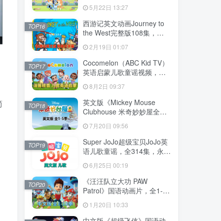
204集，1080P高清视频带英
5月22日 13:27
文字幕，送音频MP3，百度
网盘下载！
西游记英文动画Journey to
TOP16
the West完整版108集，
1080P高清视频带英文字
2月19日 01:07
幕，百度网盘下载！
Cocomelon（ABC Kid TV）
TOP17
英语启蒙儿歌童谣视频，全
1199集，1080P高清视频带
8月2日 09:37
英文字幕，带音频MP3，百
度网盘下载！
英文版《Mickey Mouse
简
TOP18
Clubhouse 米奇妙妙屋全
集》全1-5季总148集，
7月20日 09:56
1080P高清视频带英文字
幕，带配套音频MP3，百度
Super JoJo超级宝贝JoJo英
TOP19
网盘下载！
语儿歌童谣，全314集，永久
免费更新，1080P高清视频
6月25日 00:19
带英文字幕，百度网盘下
载！
《汪汪队立大功 PAW
TOP20
Patrol》国语动画片，全1-10
季总257集，1080P高清视
1月20日 10:33
频，百度网盘下载！
中文版《超级飞侠》国语动