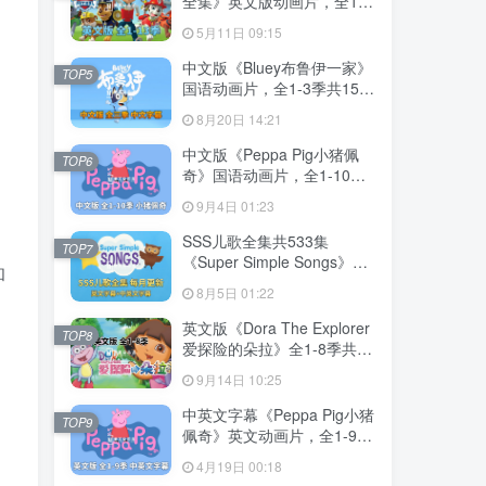
全集》英文版动画片，全1-
13季总555集，1080P高清
5月11日 09:15
视频带英文字幕，带配套音
频MP3，百度网盘下载！
中文版《Bluey布鲁伊一家》
TOP5
国语动画片，全1-3季共156
集，1080P高清视频带中文
8月20日 14:21
字幕，百度网盘下载！
中文版《Peppa Pig小猪佩
TOP6
奇》国语动画片，全1-10季
共394集，1080P高清视频，
9月4日 01:23
百度网盘下载！
SSS儿歌全集共533集
TOP7
《Super Simple Songs》
和
1080P高清视频带英文字幕
8月5日 01:22
+中英文字幕+配套音频
MP3，百度网盘下载！
英文版《Dora The Explorer
TOP8
爱探险的朵拉》全1-8季共
173集，带英文字幕和配套音
9月14日 10:25
频MP3，百度网盘下载！
中英文字幕《Peppa Pig小猪
TOP9
佩奇》英文动画片，全1-9季
共415集，1080P高清视频，
4月19日 00:18
带配套音频MP3，百度网盘