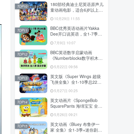
下载！
180部经典迪士尼英语原声儿
TOP10
童动画电影，适合6岁以上，
720P高清电影视频带中英文
10月29日 11:55
字幕，百度网盘下载！
BBC优秀英语动画片Yakka
TOP11
Dee开口说英语，全1-7季总
共146集，1080P高清视频带
7月9日 10:07
英文字幕，百度网盘下载！
BBC英语数学启蒙动画
TOP12
《Numberblocks数字积木》
全1-8季+数字歌+特别专辑共
5月22日 09:56
198集，1080P高清视频带英
文字幕，带配套音频MP3，
英文版《Super Wings 超级
TOP13
百度网盘下载！
飞侠全集》全1-10季总224
集，1080P高清视频带英文
5月27日 00:25
字幕，带配套音频MP3，百
度网盘下载！
英文动画片《SpongeBob
TOP14
SquarePants 海绵宝宝 全
集》全1-16季共364集，高
5月26日 09:21
清视频带英文字幕，百度网
盘下载！
英文动画《Bluey 布鲁伊一
TOP15
家 全集》全1-3季+迷你剧共