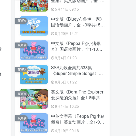
全集》英文版动画片，全1-
）
13季总555集，1080P高清
5月11日 09:15
视频带英文字幕，带配套音
频MP3，百度网盘下载！
中文版《Bluey布鲁伊一家》
TOP5
国语动画片，全1-3季共156
集，1080P高清视频带中文
8月20日 14:21
字幕，百度网盘下载！
中文版《Peppa Pig小猪佩
TOP6
情
奇》国语动画片，全1-10季
共394集，1080P高清视频，
9月4日 01:23
百度网盘下载！
SSS儿歌全集共533集
TOP7
《Super Simple Songs》
f
1080P高清视频带英文字幕
8月5日 01:22
+中英文字幕+配套音频
MP3，百度网盘下载！
英文版《Dora The Explorer
TOP8
爱探险的朵拉》全1-8季共
173集，带英文字幕和配套音
9月14日 10:25
频MP3，百度网盘下载！
中英文字幕《Peppa Pig小猪
TOP9
佩奇》英文动画片，全1-9季
共415集，1080P高清视频，
4月19日 00:18
带配套音频MP3，百度网盘