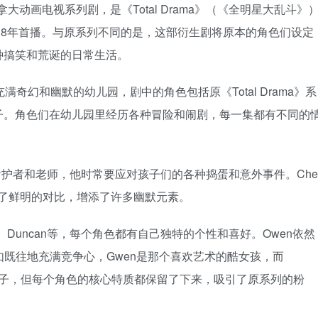
部加拿大动画电视系列剧，是《Total Drama》（《全明星大乱斗》
2018年首播。与原系列不同的是，这部衍生剧将原本的角色们设定
种搞笑和荒诞的日常生活。
一个充满奇幻和幽默的幼儿园，剧中的角色包括原《Total Drama》系
子。角色们在幼儿园里经历各种冒险和闹剧，每一集都有不同的
头的看护者和老师，他时常要应对孩子们的各种捣蛋和意外事件。Che
形成了鲜明的对比，增添了许多幽默元素。
en、Duncan等，每个角色都有自己独特的个性和喜好。Owen依然
一如既往地充满竞争心，Gwen是那个喜欢艺术的酷女孩，而
了孩子，但每个角色的核心特质都保留了下来，吸引了原系列的粉