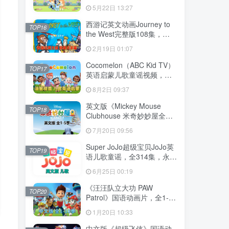
204集，1080P高清视频带英
5月22日 13:27
文字幕，送音频MP3，百度
网盘下载！
西游记英文动画Journey to
TOP16
the West完整版108集，
1080P高清视频带英文字
2月19日 01:07
幕，百度网盘下载！
Cocomelon（ABC Kid TV）
TOP17
英语启蒙儿歌童谣视频，全
1199集，1080P高清视频带
8月2日 09:37
英文字幕，带音频MP3，百
度网盘下载！
英文版《Mickey Mouse
TOP18
Clubhouse 米奇妙妙屋全
集》全1-5季总148集，
7月20日 09:56
1080P高清视频带英文字
幕，带配套音频MP3，百度
Super JoJo超级宝贝JoJo英
TOP19
网盘下载！
语儿歌童谣，全314集，永久
免费更新，1080P高清视频
6月25日 00:19
带英文字幕，百度网盘下
载！
《汪汪队立大功 PAW
TOP20
Patrol》国语动画片，全1-10
季总257集，1080P高清视
1月20日 10:33
频，百度网盘下载！
中文版《超级飞侠》国语动