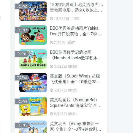
下载！
180部经典迪士尼英语原声儿
TOP10
童动画电影，适合6岁以上，
720P高清电影视频带中英文
年
10月29日 11:55
字幕，百度网盘下载！
BBC优秀英语动画片Yakka
TOP11
Dee开口说英语，全1-7季总
共146集，1080P高清视频带
7月9日 10:07
英文字幕，百度网盘下载！
BBC英语数学启蒙动画
TOP12
《Numberblocks数字积木》
全1-8季+数字歌+特别专辑共
5月22日 09:56
198集，1080P高清视频带英
文字幕，带配套音频MP3，
英文版《Super Wings 超级
TOP13
百度网盘下载！
飞侠全集》全1-10季总224
集，1080P高清视频带英文
5月27日 00:25
字幕，带配套音频MP3，百
度网盘下载！
英文动画片《SpongeBob
TOP14
SquarePants 海绵宝宝 全
集》全1-16季共364集，高
5月26日 09:21
清视频带英文字幕，百度网
盘下载！
英文动画《Bluey 布鲁伊一
TOP15
家 全集》全1-3季+迷你剧共