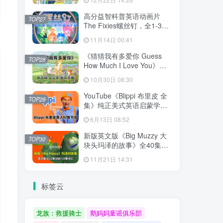
文字幕，百度网盘下载！
高分益智科普英语动画片
TOP27
The Fixies螺丝钉，全1-3季
共156集合集版，1080P高清
11月14日 00:41
视频带中英文字幕，百度网
盘下载！
《猜猜我有多爱你 Guess
TOP28
How Much I Love You》英
语动画片，全3季共78集，
10月30日 08:30
1080P高清视频带英文字
幕，百度网盘下载！
YouTube《Blippi 布里皮 全
TOP29
集》纯正美式英语启蒙学习
英语视频，全1008集，
6月13日 08:52
1080P高清视频带英文字
幕，百度网盘下载！
新版英文版《Big Muzzy 大
TOP30
块头玛泽的故事》全40集，
1080P高清视频带英文字
11月21日 14:31
幕，视频+音频+游戏+PDF教
材+卡片，百度网盘下载！
标签云
龙族：救援骑士
鹅妈妈童谣俱乐部