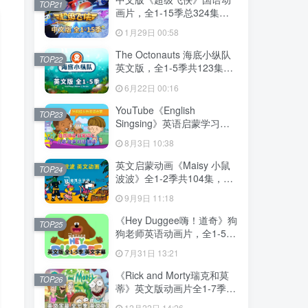
TOP21
画片，全1-15季总324集，
1080P高清视频带中文字
1月29日 00:58
幕，百度网盘下载！
The Octonauts 海底小纵队
TOP22
英文版，全1-5季共123集，
1080P高清视频带英文字
6月22日 00:16
幕，带配套音频MP3，百度
网盘下载！
YouTube《English
TOP23
Singsing》英语启蒙学习自
然拼读，日常词汇，主题对
8月3日 10:38
话，故事等，全套共1364
集，1080P高清视频带英文
英文启蒙动画《Maisy 小鼠
TOP24
字幕，百度网盘下载！
波波》全1-2季共104集，标
清视频带英文字幕，百度网
9月9日 11:18
盘下载！
《Hey Duggee嗨！道奇》狗
TOP25
狗老师英语动画片，全1-5季
总216集，1080P高清视频带
7月31日 13:21
英文字幕，百度网盘下载！
《Rick and Morty瑞克和莫
TOP26
蒂》英文版动画片全1-7季共
71集，1080P高清视频带英
12月22日 14:26