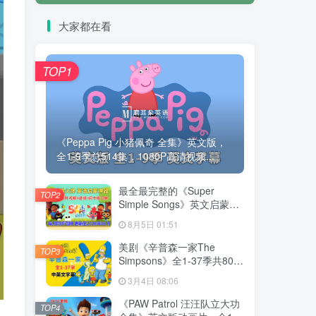
大家都在看
TOP1
《Peppa Pig 小猪佩奇 全集》英文版，
全1-9季总514集，1080P高清视频...
最全最完整的《Super
TOP2
Simple Songs》英文启蒙儿
歌视频，自然拼读、英语动
8月5日 01:51
画视频，各系列总共2115集
视频，1080P高清视频带英
美剧《辛普森一家The
TOP3
文字幕，百度网盘下载！
Simpsons》全1-37季共802
集，英语带中英文字幕，百
3月4日 08:06
度网盘下载！
《PAW Patrol 汪汪队立大功
TOP4