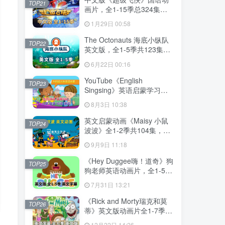
TOP21
画片，全1-15季总324集，
1080P高清视频带中文字
1月29日 00:58
幕，百度网盘下载！
The Octonauts 海底小纵队
TOP22
英文版，全1-5季共123集，
1080P高清视频带英文字
6月22日 00:16
幕，带配套音频MP3，百度
网盘下载！
YouTube《English
TOP23
Singsing》英语启蒙学习自
然拼读，日常词汇，主题对
8月3日 10:38
话，故事等，全套共1364
集，1080P高清视频带英文
英文启蒙动画《Maisy 小鼠
TOP24
字幕，百度网盘下载！
波波》全1-2季共104集，标
清视频带英文字幕，百度网
9月9日 11:18
盘下载！
《Hey Duggee嗨！道奇》狗
TOP25
狗老师英语动画片，全1-5季
总216集，1080P高清视频带
7月31日 13:21
英文字幕，百度网盘下载！
《Rick and Morty瑞克和莫
TOP26
蒂》英文版动画片全1-7季共
71集，1080P高清视频带英
12月22日 14:26