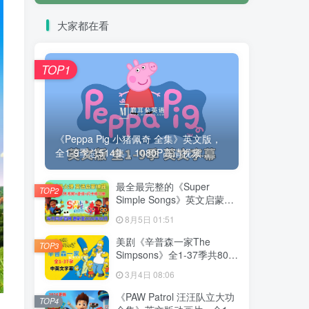
大家都在看
TOP1
《Peppa Pig 小猪佩奇 全集》英文版，
全1-9季总514集，1080P高清视频...
最全最完整的《Super
TOP2
Simple Songs》英文启蒙儿
歌视频，自然拼读、英语动
8月5日 01:51
画视频，各系列总共2115集
视频，1080P高清视频带英
美剧《辛普森一家The
TOP3
文字幕，百度网盘下载！
Simpsons》全1-37季共802
集，英语带中英文字幕，百
3月4日 08:06
度网盘下载！
《PAW Patrol 汪汪队立大功
TOP4