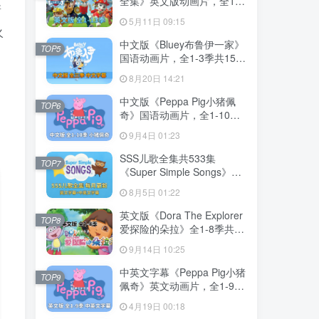
全集》英文版动画片，全1-
箭
13季总555集，1080P高清
5月11日 09:15
视频带英文字幕，带配套音
火
频MP3，百度网盘下载！
中文版《Bluey布鲁伊一家》
TOP5
国语动画片，全1-3季共156
集，1080P高清视频带中文
8月20日 14:21
字幕，百度网盘下载！
中文版《Peppa Pig小猪佩
TOP6
奇》国语动画片，全1-10季
共394集，1080P高清视频，
9月4日 01:23
百度网盘下载！
SSS儿歌全集共533集
TOP7
《Super Simple Songs》
1080P高清视频带英文字幕
8月5日 01:22
+中英文字幕+配套音频
MP3，百度网盘下载！
英文版《Dora The Explorer
TOP8
爱探险的朵拉》全1-8季共
173集，带英文字幕和配套音
9月14日 10:25
频MP3，百度网盘下载！
中英文字幕《Peppa Pig小猪
TOP9
佩奇》英文动画片，全1-9季
共415集，1080P高清视频，
4月19日 00:18
带配套音频MP3，百度网盘