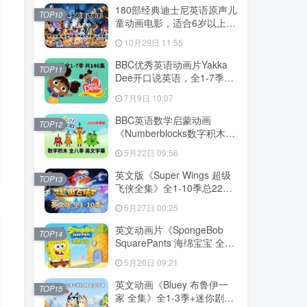
下载！
180部经典迪士尼英语原声儿
TOP10
童动画电影，适合6岁以上，
720P高清电影视频带中英文
10月29日 11:55
字幕，百度网盘下载！
BBC优秀英语动画片Yakka
TOP11
Dee开口说英语，全1-7季总
共146集，1080P高清视频带
7月9日 10:07
英文字幕，百度网盘下载！
BBC英语数学启蒙动画
TOP12
《Numberblocks数字积木》
全1-8季+数字歌+特别专辑共
5月22日 09:56
198集，1080P高清视频带英
文字幕，带配套音频MP3，
英文版《Super Wings 超级
TOP13
百度网盘下载！
飞侠全集》全1-10季总224
集，1080P高清视频带英文
5月27日 00:25
字幕，带配套音频MP3，百
度网盘下载！
英文动画片《SpongeBob
TOP14
SquarePants 海绵宝宝 全
集》全1-16季共364集，高
5月26日 09:21
清视频带英文字幕，百度网
盘下载！
英文动画《Bluey 布鲁伊一
TOP15
家 全集》全1-3季+迷你剧共