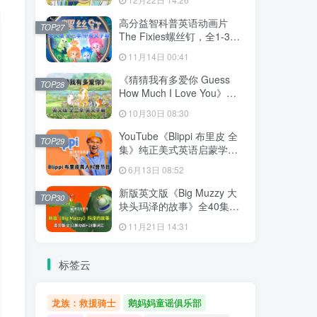
文字幕，百度网盘下载！
高分益智科普英语动画片
TOP27
The Fixies螺丝钉，全1-3季
共156集合集版，1080P高清
11月14日 00:41
视频带中英文字幕，百度网
盘下载！
《猜猜我有多爱你 Guess
TOP28
How Much I Love You》英
语动画片，全3季共78集，
10月30日 08:30
1080P高清视频带英文字
幕，百度网盘下载！
YouTube《Blippi 布里皮 全
TOP29
集》纯正美式英语启蒙学习
英语视频，全1008集，
6月13日 08:52
1080P高清视频带英文字
幕，百度网盘下载！
新版英文版《Big Muzzy 大
TOP30
块头玛泽的故事》全40集，
1080P高清视频带英文字
11月21日 14:31
幕，视频+音频+游戏+PDF教
材+卡片，百度网盘下载！
标签云
龙族：救援骑士
鹅妈妈童谣俱乐部