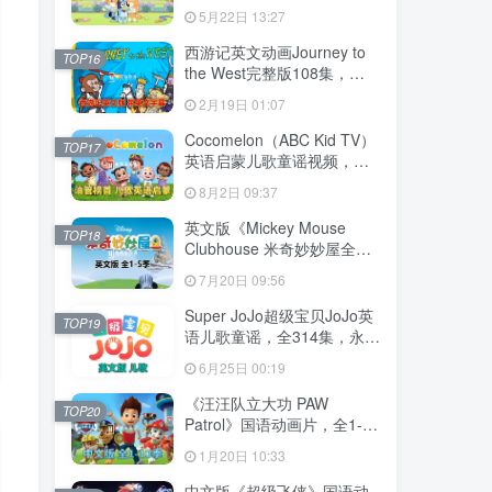
204集，1080P高清视频带英
5月22日 13:27
文字幕，送音频MP3，百度
网盘下载！
西游记英文动画Journey to
TOP16
the West完整版108集，
1080P高清视频带英文字
2月19日 01:07
幕，百度网盘下载！
Cocomelon（ABC Kid TV）
TOP17
英语启蒙儿歌童谣视频，全
1199集，1080P高清视频带
8月2日 09:37
英文字幕，带音频MP3，百
度网盘下载！
英文版《Mickey Mouse
TOP18
Clubhouse 米奇妙妙屋全
集》全1-5季总148集，
7月20日 09:56
1080P高清视频带英文字
幕，带配套音频MP3，百度
Super JoJo超级宝贝JoJo英
TOP19
网盘下载！
语儿歌童谣，全314集，永久
免费更新，1080P高清视频
6月25日 00:19
带英文字幕，百度网盘下
载！
《汪汪队立大功 PAW
TOP20
Patrol》国语动画片，全1-10
季总257集，1080P高清视
1月20日 10:33
频，百度网盘下载！
中文版《超级飞侠》国语动