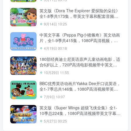
载！
英文版《Dora The Explorer 爱探险的朵拉》
全1-8季共173集，带英文字幕和配套音频
MP3，百度网盘下载！
9月14日 10:25
中英文字幕《Peppa Pig小猪佩奇》英文动画
片，全1-9季共415集，1080P高清视频，带
配套音频MP3，百度网盘下载！
4月19日 00:18
180部经典迪士尼英语原声儿童动画电影，适
合6岁以上，720P高清电影视频带中英文字
幕，百度网盘下载！
10月29日 11:55
BBC优秀英语动画片Yakka Dee开口说英语，
全1-7季总共146集，1080P高清视频带英文
字幕，百度网盘下载！
7月9日 10:07
英文版《Super Wings 超级飞侠全集》全1-
10季总224集，1080P高清视频带英文字幕，
带配套音频MP3，百度网盘下载！
5月27日 00:25