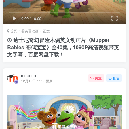
0:00
/
10:00
首页
看英语动画
正文
迪士尼奇幻冒险木偶英文动画片《Muppet
Babies 布偶宝宝》全40集，1080P高清视频带英
文字幕，百度网盘下载！
moeduo
关注
私信
12月12日 11:53更新