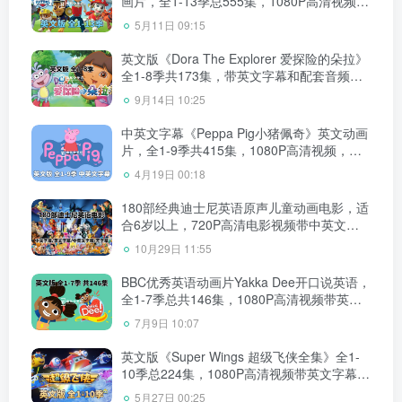
画片，全1-13季总555集，1080P高清视频带
英文字幕，带配套音频MP3，百度网盘下
5月11日 09:15
载！
英文版《Dora The Explorer 爱探险的朵拉》
全1-8季共173集，带英文字幕和配套音频
MP3，百度网盘下载！
9月14日 10:25
中英文字幕《Peppa Pig小猪佩奇》英文动画
片，全1-9季共415集，1080P高清视频，带
配套音频MP3，百度网盘下载！
4月19日 00:18
180部经典迪士尼英语原声儿童动画电影，适
合6岁以上，720P高清电影视频带中英文字
幕，百度网盘下载！
10月29日 11:55
BBC优秀英语动画片Yakka Dee开口说英语，
全1-7季总共146集，1080P高清视频带英文
字幕，百度网盘下载！
7月9日 10:07
英文版《Super Wings 超级飞侠全集》全1-
10季总224集，1080P高清视频带英文字幕，
带配套音频MP3，百度网盘下载！
5月27日 00:25