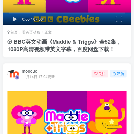
0:00
/
07:00
首页
看英语动画
正文
BBC英文动画《Maddie & Triggs》全52集，
1080P高清视频带英文字幕，百度网盘下载！
moeduo
关注
私信
11月14日 17:04更新