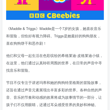
《Maddie & Triggs》Maddie是一个7岁的女孩，她喜欢音乐
和冒险，但恰好有视力障碍。Triggs是她最好的狗狗朋友，
喜欢狗狗饼干和恶作剧！
他们和父母一起生活在色彩缤纷的希格莱迪-皮格莱迪小镇，
在这里，他们通过认真聆听周围的世界，在日常的声音中寻
找音乐和冒险。
节目不仅专注于讲述玛蒂和她的狗狗特里格斯的冒险故事，
还旨在通过声音元素展现出丰富多彩的世界。各种自然的声
音、音乐的节奏和动感的效果将成为故事情节的一部分，让
孩子们不仅用眼睛，还通过耳朵感受世界的美妙和神秘。