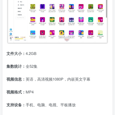
文件大小：
4.2GB
集数统计：
全52集
视频信息：
英语，高清视频1080P，内嵌英文字幕
视频格式：
MP4
支持设备：
手机、电脑、电视、平板播放