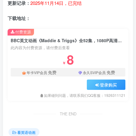
更新记录：
2025年11月14日，已完结
下载地址：
付费资源
BBC英文动画《Maddie & Triggs》全52集，1080P高清视频带英文字幕，百度网盘下载！
此内容为付费资源，请付费后查看
8
￥
免费
免费
年卡VIP会员
永久SVIP会员
登录购买
如果碰到问题，请联系我们QQ客服：1926311121
THE END
看英语动画