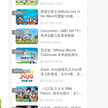
204集，1080P高清视频带英
5月22日 13:27
文字幕，送音频MP3，百度
网盘下载！
西游记英文动画Journey to
TOP16
the West完整版108集，
1080P高清视频带英文字
2月19日 01:07
幕，百度网盘下载！
Cocomelon（ABC Kid TV）
TOP17
英语启蒙儿歌童谣视频，全
1199集，1080P高清视频带
8月2日 09:37
英文字幕，带音频MP3，百
度网盘下载！
英文版《Mickey Mouse
TOP18
Clubhouse 米奇妙妙屋全
集》全1-5季总148集，
7月20日 09:56
1080P高清视频带英文字
幕，带配套音频MP3，百度
Super JoJo超级宝贝JoJo英
TOP19
网盘下载！
语儿歌童谣，全314集，永久
免费更新，1080P高清视频
6月25日 00:19
带英文字幕，百度网盘下
载！
《汪汪队立大功 PAW
TOP20
Patrol》国语动画片，全1-10
季总257集，1080P高清视
1月20日 10:33
频，百度网盘下载！
中文版《超级飞侠》国语动