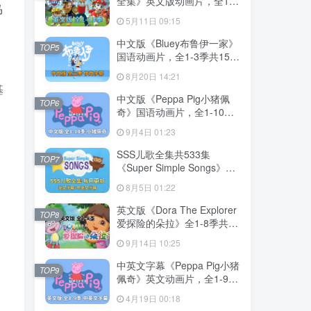
全集》英文版动画片，全1-
马
13季总555集，1080P高清
5月11日 09:15
视频带英文字幕，带配套音
频MP3，百度网盘下载！
中文版《Bluey布鲁伊一家》
TOP5
国语动画片，全1-3季共156
集，1080P高清视频带中文
8月20日 14:21
字幕，百度网盘下载！
基
中文版《Peppa Pig小猪佩
TOP6
奇》国语动画片，全1-10季
共394集，1080P高清视频，
9月4日 01:23
百度网盘下载！
SSS儿歌全集共533集
TOP7
《Super Simple Songs》
1080P高清视频带英文字幕
8月5日 01:22
+中英文字幕+配套音频
MP3，百度网盘下载！
英文版《Dora The Explorer
TOP8
爱探险的朵拉》全1-8季共
173集，带英文字幕和配套音
9月14日 10:25
频MP3，百度网盘下载！
中英文字幕《Peppa Pig小猪
TOP9
佩奇》英文动画片，全1-9季
共415集，1080P高清视频，
4月19日 00:18
带配套音频MP3，百度网盘