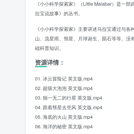
《小小科学探索家》（Little Malabar
拉宝说故事》的丛书。
《小小科学探索家》主要讲述马拉宝通过与各
山、流星雨、彗星、月球诞生、陨石等等。没
础科普知识。
资源详情：
01. 冰云冒险记 英文版.mp4
02. 超级大泡泡 英文版.mp4
03. 独一无二的行星 英文版.mp4
04. 跟着彗星去兜风 英文版.mp4
05. 海底的火山 英文版.mp4
06. 海洋的秘密 英文版.mp4