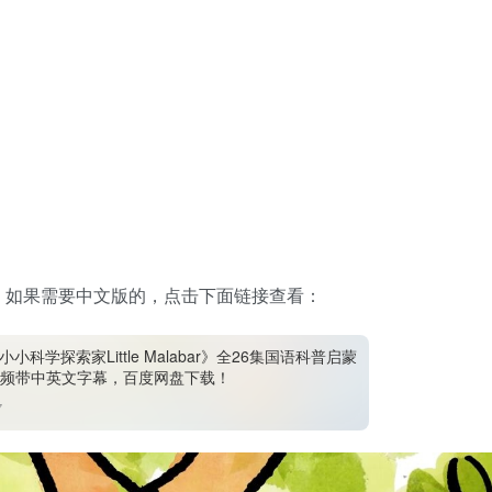
，如果需要中文版的，点击下面链接查看：
小科学探索家Little Malabar》全26集国语科普启蒙
频带中英文字幕，百度网盘下载！
7