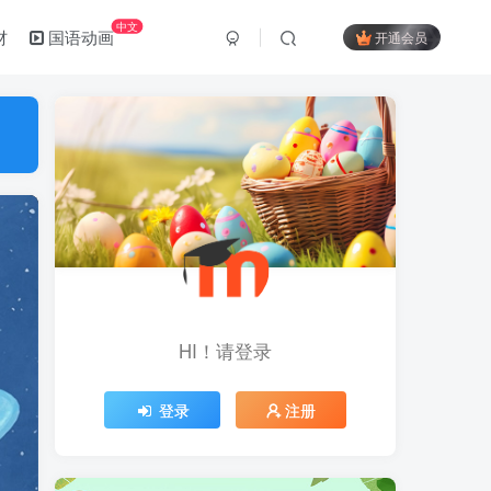
中文
材
国语动画
开通会员
HI！请登录
登录
注册