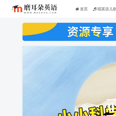
首页
唱英语儿