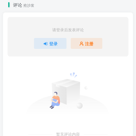
评论
抢沙发
请登录后发表评论
登录
注册
暂无评论内容