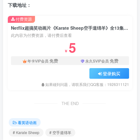
下载地址：
付费资源
Netflix超搞笑动画片《Karate Sheep空手道绵羊》全13集，1080P高清视频，百度网盘下载！
此内容为付费资源，请付费后查看
5
￥
免费
免费
年卡VIP会员
永久SVIP会员
登录购买
如果碰到问题，请联系我们QQ客服：1926311121
THE END
看英语动画
# Karate Sheep
# 空手道绵羊