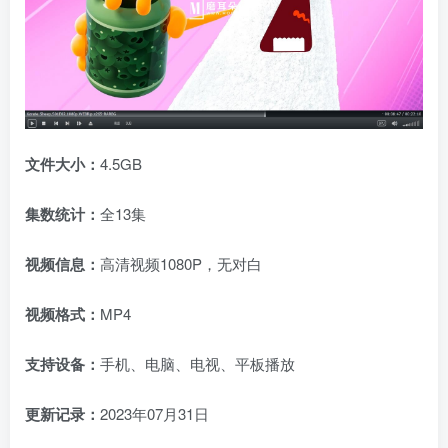
文件大小：
4.5GB
集数统计：
全13集
视频信息：
高清视频1080P，无对白
视频格式：
MP4
支持设备：
手机、电脑、电视、平板播放
更新记录：
2023年07月31日