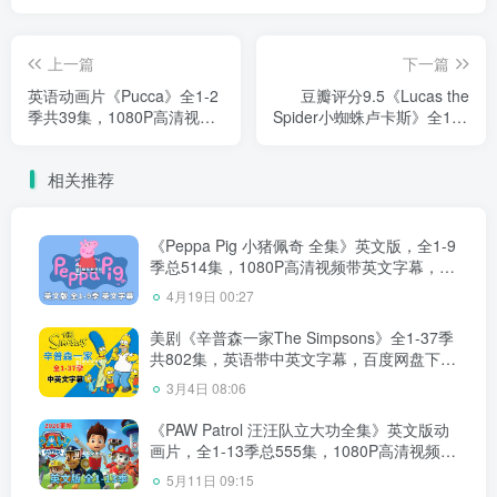
上一篇
下一篇
英语动画片《Pucca》全1-2
豆瓣评分9.5《Lucas the
季共39集，1080P高清视频
Spider小蜘蛛卢卡斯》全121
带英文字幕，百度网盘下
集，1080P高清视频带中英
载！
文字幕，百度网盘下载！
相关推荐
《Peppa Pig 小猪佩奇 全集》英文版，全1-9
季总514集，1080P高清视频带英文字幕，带
配套音频MP3，百度网盘下载！
4月19日 00:27
美剧《辛普森一家The Simpsons》全1-37季
共802集，英语带中英文字幕，百度网盘下
载！
3月4日 08:06
《PAW Patrol 汪汪队立大功全集》英文版动
画片，全1-13季总555集，1080P高清视频带
英文字幕，带配套音频MP3，百度网盘下
5月11日 09:15
载！