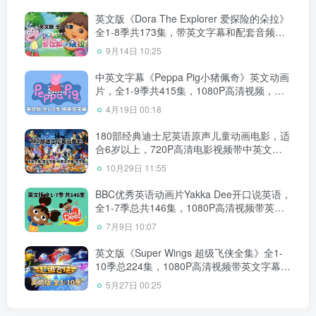
英文版《Dora The Explorer 爱探险的朵拉》
全1-8季共173集，带英文字幕和配套音频
MP3，百度网盘下载！
9月14日 10:25
中英文字幕《Peppa Pig小猪佩奇》英文动画
片，全1-9季共415集，1080P高清视频，带
配套音频MP3，百度网盘下载！
4月19日 00:18
180部经典迪士尼英语原声儿童动画电影，适
合6岁以上，720P高清电影视频带中英文字
幕，百度网盘下载！
10月29日 11:55
BBC优秀英语动画片Yakka Dee开口说英语，
全1-7季总共146集，1080P高清视频带英文
字幕，百度网盘下载！
7月9日 10:07
英文版《Super Wings 超级飞侠全集》全1-
10季总224集，1080P高清视频带英文字幕，
带配套音频MP3，百度网盘下载！
5月27日 00:25