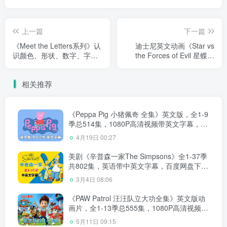
上一篇
下一篇
《Meet the Letters系列》认
迪士尼英文动画《Star vs
识颜色、形状、数字、字
the Forces of Evil 星蝶公
母、单词英语动画视频，全
主》全四季共140集，1080P
10集标清视频，百度网盘下
高清视频带英文字幕，百度
相关推荐
载！
网盘下载！
《Peppa Pig 小猪佩奇 全集》英文版，全1-9
季总514集，1080P高清视频带英文字幕，带
配套音频MP3，百度网盘下载！
4月19日 00:27
美剧《辛普森一家The Simpsons》全1-37季
共802集，英语带中英文字幕，百度网盘下
载！
3月4日 08:06
《PAW Patrol 汪汪队立大功全集》英文版动
画片，全1-13季总555集，1080P高清视频带
英文字幕，带配套音频MP3，百度网盘下
5月11日 09:15
载！