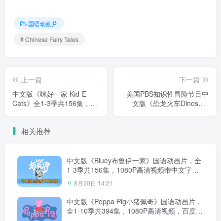
国语动画片
# Chinese Fairy Tales
上一篇
下一篇
中文版《咪好一家 Kid-E-
美国PBS知识性冒险节目中
Cats》全1-3季共156集，
文版《恐龙火车Dinosaur
1080P高清视频带中文字
Train》全80集，720P高清
幕，百度网盘下载！
视频带中文字幕，百度网盘
相关推荐
下载！
中文版《Bluey布鲁伊一家》国语动画片，全
1-3季共156集，1080P高清视频带中文字
幕，百度网盘下载！
8月20日 14:21
中文版《Peppa Pig小猪佩奇》国语动画片，
全1-10季共394集，1080P高清视频，百度网
盘下载！