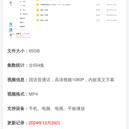
文件大小：
65GB
集数统计：
全554集
视频信息：
国语普通话，高清视频1080P，内嵌英文字幕
视频格式：
MP4
支持设备：
手机、电脑、电视、平板播放
更新记录：
2024年12月24日