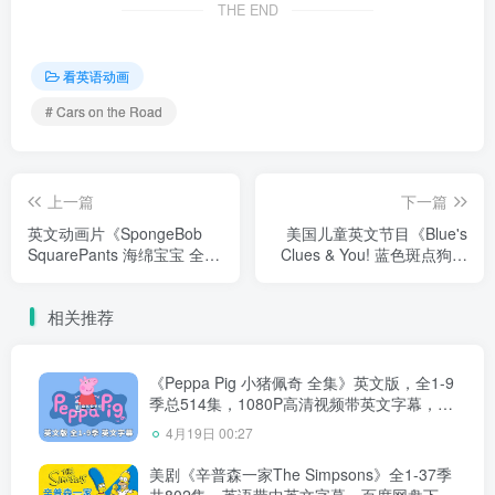
THE END
看英语动画
# Cars on the Road
上一篇
下一篇
英文动画片《SpongeBob
美国儿童英文节目《Blue's
SquarePants 海绵宝宝 全
Clues & You! 蓝色斑点狗和
集》全1-16季共364集，高
你》全1-4季共62集，1080P
清视频带英文字幕，百度网
高清视频带英文字幕，百度
相关推荐
盘下载！
网盘下载！
《Peppa Pig 小猪佩奇 全集》英文版，全1-9
季总514集，1080P高清视频带英文字幕，带
配套音频MP3，百度网盘下载！
4月19日 00:27
美剧《辛普森一家The Simpsons》全1-37季
共802集，英语带中英文字幕，百度网盘下