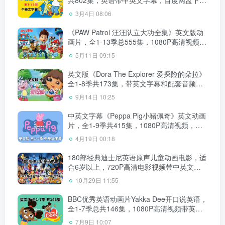
载！
3月4日 08:06
《PAW Patrol 汪汪队立大功全集》英文版动
画片，全1-13季总555集，1080P高清视频带
英文字幕，带配套音频MP3，百度网盘下
5月11日 09:15
载！
英文版《Dora The Explorer 爱探险的朵拉》
全1-8季共173集，带英文字幕和配套音频
MP3，百度网盘下载！
9月14日 10:25
中英文字幕《Peppa Pig小猪佩奇》英文动画
片，全1-9季共415集，1080P高清视频，带
配套音频MP3，百度网盘下载！
4月19日 00:18
180部经典迪士尼英语原声儿童动画电影，适
合6岁以上，720P高清电影视频带中英文字
幕，百度网盘下载！
10月29日 11:55
BBC优秀英语动画片Yakka Dee开口说英语，
全1-7季总共146集，1080P高清视频带英文
字幕，百度网盘下载！
7月9日 10:07