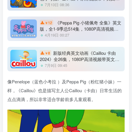
幕，百度网盘下载！
7月13日 08:36
《Peppa Pig 小猪佩奇 全集》英文
12
￥
版，全1-9季总514集，1080P高清视频带
英文字幕，带配套音频MP3，百度网盘下
4月19日 00:27
载！
新版经典英文动画《Caillou 卡由
8
￥
2024》全26集，1080P高清视频带英文字
幕，百度网盘下载！
7月9日 09:45
像Penelope（蓝色小考拉 ）及Peppa Pig（粉红猪小妹）一
样，《Caillou》也是描写主人公Caillou（卡由）日常生活的
点点滴滴，所以非常适合学龄前多儿童观看。