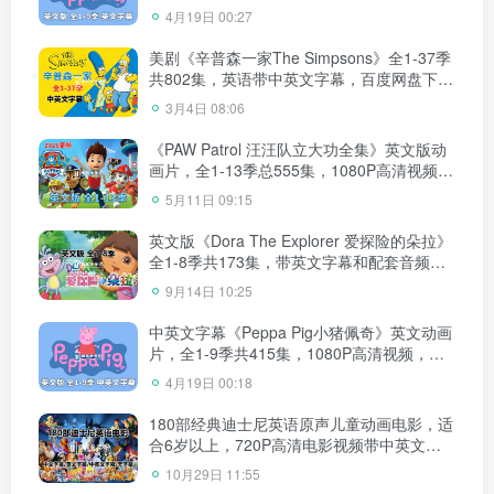
配套音频MP3，百度网盘下载！
4月19日 00:27
美剧《辛普森一家The Simpsons》全1-37季
共802集，英语带中英文字幕，百度网盘下
载！
3月4日 08:06
《PAW Patrol 汪汪队立大功全集》英文版动
画片，全1-13季总555集，1080P高清视频带
英文字幕，带配套音频MP3，百度网盘下
5月11日 09:15
载！
英文版《Dora The Explorer 爱探险的朵拉》
全1-8季共173集，带英文字幕和配套音频
MP3，百度网盘下载！
9月14日 10:25
中英文字幕《Peppa Pig小猪佩奇》英文动画
片，全1-9季共415集，1080P高清视频，带
配套音频MP3，百度网盘下载！
4月19日 00:18
180部经典迪士尼英语原声儿童动画电影，适
合6岁以上，720P高清电影视频带中英文字
幕，百度网盘下载！
10月29日 11:55