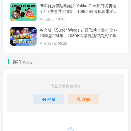
BBC优秀英语动画片Yakka Dee开口说英语，
全1-7季总共146集，1080P高清视频带英文
字幕，百度网盘下载！
7月9日 10:07
英文版《Super Wings 超级飞侠全集》全1-
10季总224集，1080P高清视频带英文字幕，
带配套音频MP3，百度网盘下载！
5月27日 00:25
评论
抢沙发
请登录后发表评论
登录
注册