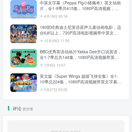
中英文字幕《Peppa Pig小猪佩奇》英文动画
片，全1-9季共415集，1080P高清视频，带
配套音频MP3，百度网盘下载！
4月19日 00:18
180部经典迪士尼英语原声儿童动画电影，适
合6岁以上，720P高清电影视频带中英文字
幕，百度网盘下载！
10月29日 11:55
BBC优秀英语动画片Yakka Dee开口说英语，
全1-7季总共146集，1080P高清视频带英文
字幕，百度网盘下载！
7月9日 10:07
英文版《Super Wings 超级飞侠全集》全1-
10季总224集，1080P高清视频带英文字幕，
带配套音频MP3，百度网盘下载！
5月27日 00:25
评论
抢沙发