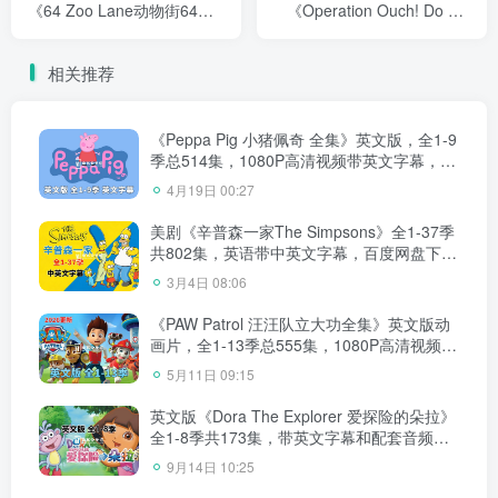
《64 Zoo Lane动物街64
《Operation Ouch! Do Try
号》全1-4季共104集标清视
This at Home》全1-3季共
频带英文字幕，带配套绘本
30集，1080P高清视频带英
相关推荐
可打印，百度网盘下载！
文字幕，百度网盘下载！
《Peppa Pig 小猪佩奇 全集》英文版，全1-9
季总514集，1080P高清视频带英文字幕，带
配套音频MP3，百度网盘下载！
4月19日 00:27
美剧《辛普森一家The Simpsons》全1-37季
共802集，英语带中英文字幕，百度网盘下
载！
3月4日 08:06
《PAW Patrol 汪汪队立大功全集》英文版动
画片，全1-13季总555集，1080P高清视频带
英文字幕，带配套音频MP3，百度网盘下
5月11日 09:15
载！
英文版《Dora The Explorer 爱探险的朵拉》
全1-8季共173集，带英文字幕和配套音频
MP3，百度网盘下载！
9月14日 10:25