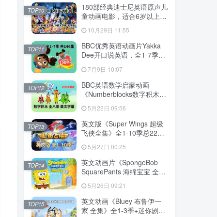
下载！
180部经典迪士尼英语原声儿
TOP10
童动画电影，适合6岁以上，
720P高清电影视频带中英文
10月29日 11:55
字幕，百度网盘下载！
BBC优秀英语动画片Yakka
TOP11
Dee开口说英语，全1-7季总
共146集，1080P高清视频带
7月9日 10:07
英文字幕，百度网盘下载！
BBC英语数学启蒙动画
TOP12
《Numberblocks数字积木》
全1-8季+数字歌+特别专辑共
5月22日 09:56
198集，1080P高清视频带英
文字幕，带配套音频MP3，
英文版《Super Wings 超级
TOP13
百度网盘下载！
飞侠全集》全1-10季总224
集，1080P高清视频带英文
5月27日 00:25
字幕，带配套音频MP3，百
度网盘下载！
英文动画片《SpongeBob
TOP14
SquarePants 海绵宝宝 全
集》全1-16季共364集，高
5月26日 09:21
清视频带英文字幕，百度网
盘下载！
英文动画《Bluey 布鲁伊一
TOP15
家 全集》全1-3季+迷你剧共