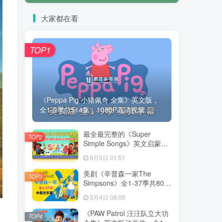
大家都在看
TOP1
《Peppa Pig 小猪佩奇 全集》英文版，
全1-9季总514集，1080P高清视频...
最全最完整的《Super
TOP2
Simple Songs》英文启蒙儿
歌视频，自然拼读、英语动
8月5日 01:51
画视频，各系列总共2115集
视频，1080P高清视频带英
美剧《辛普森一家The
TOP3
文字幕，百度网盘下载！
Simpsons》全1-37季共802
集，英语带中英文字幕，百
3月4日 08:06
度网盘下载！
《PAW Patrol 汪汪队立大功
TOP4