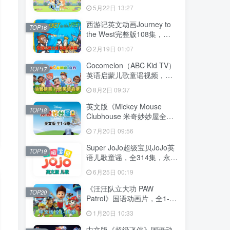
204集，1080P高清视频带英
5月22日 13:27
文字幕，送音频MP3，百度
网盘下载！
西游记英文动画Journey to
TOP16
the West完整版108集，
1080P高清视频带英文字
2月19日 01:07
幕，百度网盘下载！
Cocomelon（ABC Kid TV）
TOP17
英语启蒙儿歌童谣视频，全
1199集，1080P高清视频带
8月2日 09:37
英文字幕，带音频MP3，百
度网盘下载！
英文版《Mickey Mouse
TOP18
Clubhouse 米奇妙妙屋全
集》全1-5季总148集，
7月20日 09:56
1080P高清视频带英文字
幕，带配套音频MP3，百度
Super JoJo超级宝贝JoJo英
TOP19
网盘下载！
语儿歌童谣，全314集，永久
免费更新，1080P高清视频
6月25日 00:19
带英文字幕，百度网盘下
载！
《汪汪队立大功 PAW
TOP20
Patrol》国语动画片，全1-10
季总257集，1080P高清视
1月20日 10:33
频，百度网盘下载！
中文版《超级飞侠》国语动