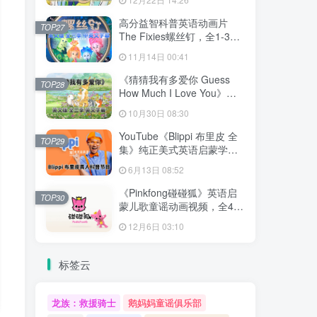
文字幕，百度网盘下载！
高分益智科普英语动画片
TOP27
The Fixies螺丝钉，全1-3季
共156集合集版，1080P高清
11月14日 00:41
视频带中英文字幕，百度网
盘下载！
《猜猜我有多爱你 Guess
TOP28
How Much I Love You》英
语动画片，全3季共78集，
10月30日 08:30
1080P高清视频带英文字
幕，百度网盘下载！
YouTube《Blippi 布里皮 全
TOP29
集》纯正美式英语启蒙学习
英语视频，全1008集，
6月13日 08:52
1080P高清视频带英文字
幕，百度网盘下载！
《Pinkfong碰碰狐》英语启
TOP30
蒙儿歌童谣动画视频，全41
系列共584集，1080P高清视
12月6日 03:10
频带中英文字幕，百度网盘
下载！
标签云
龙族：救援骑士
鹅妈妈童谣俱乐部