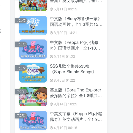
全集》英文版动画片，全1-
一
13季总555集，1080P高清
5月11日 09:15
视频带英文字幕，带配套音
频MP3，百度网盘下载！
中文版《Bluey布鲁伊一家》
TOP5
国语动画片，全1-3季共156
集，1080P高清视频带中文
拓
8月20日 14:21
字幕，百度网盘下载！
中文版《Peppa Pig小猪佩
TOP6
奇》国语动画片，全1-10季
共394集，1080P高清视频，
9月4日 01:23
百度网盘下载！
SSS儿歌全集共533集
TOP7
《Super Simple Songs》
1080P高清视频带英文字幕
8月5日 01:22
+中英文字幕+配套音频
MP3，百度网盘下载！
英文版《Dora The Explorer
TOP8
爱探险的朵拉》全1-8季共
173集，带英文字幕和配套音
9月14日 10:25
频MP3，百度网盘下载！
中英文字幕《Peppa Pig小猪
TOP9
佩奇》英文动画片，全1-9季
共415集，1080P高清视频，
4月19日 00:18
带配套音频MP3，百度网盘