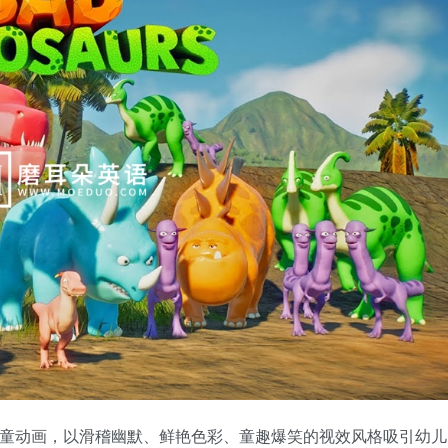
无对白儿童动画，以滑稽幽默、鲜艳色彩、童趣爆笑的视效风格吸引幼儿