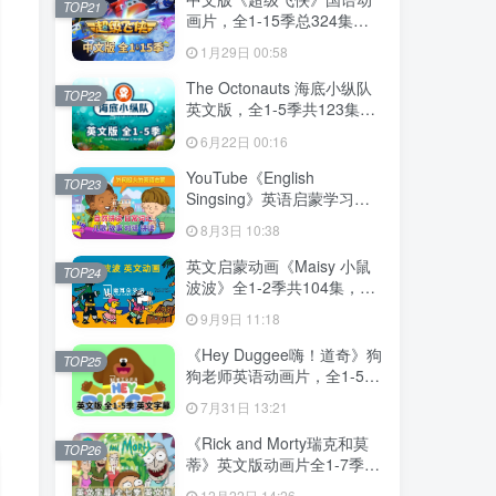
TOP21
画片，全1-15季总324集，
1080P高清视频带中文字
1月29日 00:58
幕，百度网盘下载！
The Octonauts 海底小纵队
TOP22
英文版，全1-5季共123集，
1080P高清视频带英文字
6月22日 00:16
幕，带配套音频MP3，百度
网盘下载！
YouTube《English
TOP23
Singsing》英语启蒙学习自
然拼读，日常词汇，主题对
8月3日 10:38
话，故事等，全套共1364
集，1080P高清视频带英文
英文启蒙动画《Maisy 小鼠
TOP24
字幕，百度网盘下载！
波波》全1-2季共104集，标
清视频带英文字幕，百度网
9月9日 11:18
盘下载！
《Hey Duggee嗨！道奇》狗
TOP25
狗老师英语动画片，全1-5季
总216集，1080P高清视频带
7月31日 13:21
英文字幕，百度网盘下载！
《Rick and Morty瑞克和莫
TOP26
蒂》英文版动画片全1-7季共
71集，1080P高清视频带英
12月22日 14:26