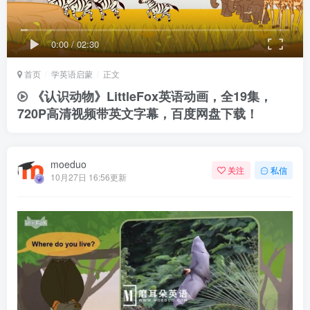
0:00
/
02:30
首页
学英语启蒙
正文
《认识动物》LittleFox英语动画，全19集，
720P高清视频带英文字幕，百度网盘下载！
moeduo
关注
私信
10月27日 16:56更新