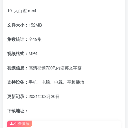
19. 大白鲨.mp4
文件大小：
152MB
集数统计：
全19集
视频格式：
MP4
视频信息：
高清视频720P,内嵌英文字幕
支持设备：
手机、电脑、电视、平板播放
更新记录：
2021年03月20日
下载地址：
付费资源