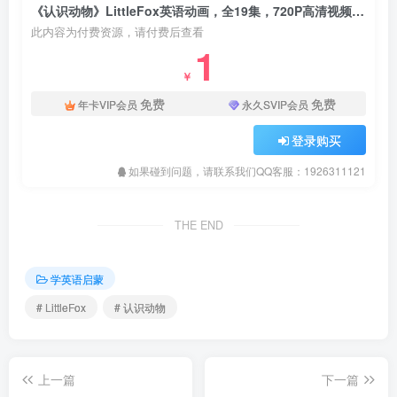
《认识动物》LittleFox英语动画，全19集，720P高清视频带英文字幕，百度网盘下载！
此内容为付费资源，请付费后查看
1
￥
免费
免费
年卡VIP会员
永久SVIP会员
登录购买
如果碰到问题，请联系我们QQ客服：1926311121
THE END
学英语启蒙
# LittleFox
# 认识动物
上一篇
下一篇