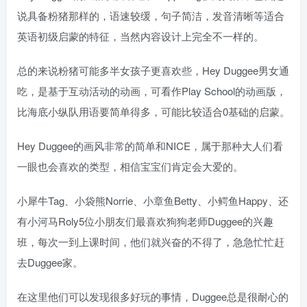
说具备粉猪那样的，语速较缓，句子简洁，发音清晰等适合
英语初级启蒙的特征，当然内容设计上完全不一样的。
总的来说粉猪可能多半女孩子更喜欢些，Hey Duggee男女通
吃，是基于互动活动的动画，可看作Play School的动画版，
比海底小纵队用语要简单得多，可能比较适合0基础的启蒙。
Hey Duggee的画风非常的简单和NICE，属于那种大人们看
一眼也会喜欢的类型，相信宝宝们肯定会大爱的。
小犀牛Tag、小袋熊Norrie、小章鱼Betty、小鳄鱼Happy、还
有小河马Roly5位小朋友们最喜欢狗狗老师Duggee的兴趣
班，每次一到上课时间，他们就兴奋的不得了，急急忙忙赶
去Duggee家。
在这里他们可以发现很多好玩的事情，Duggee总是很耐心的