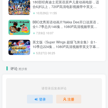
180部经典迪士尼英语原声儿童动画电影，适
合6岁以上，720P高清电影视频带中英文字
幕，百度网盘下载！
10月29日 11:55
BBC优秀英语动画片Yakka Dee开口说英语，
全1-7季总共146集，1080P高清视频带英文
字幕，百度网盘下载！
7月9日 10:07
英文版《Super Wings 超级飞侠全集》全1-
10季总224集，1080P高清视频带英文字幕，
带配套音频MP3，百度网盘下载！
5月27日 00:25
评论
抢沙发
请登录后发表评论
登录
注册