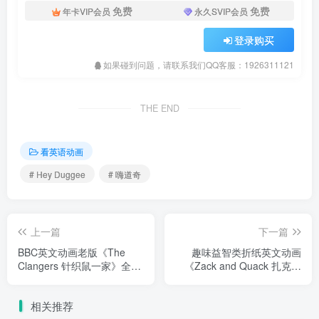
免费
免费
年卡VIP会员
永久SVIP会员
登录购买
如果碰到问题，请联系我们QQ客服：1926311121
THE END
看英语动画
# Hey Duggee
# 嗨道奇
上一篇
下一篇
BBC英文动画老版《The
趣味益智类折纸英文动画
Clangers 针织鼠一家》全1-
《Zack and Quack 扎克与
2季共26集，标清视频带英
夸克》全52集，1080P高清
文字幕，百度网盘下载！
视频带英文字幕，百度网盘
相关推荐
下载！