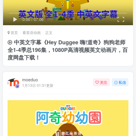
0:00
/
07:06
首页
看英语动画
正文
中英文字幕《Hey Duggee 嗨!道奇》狗狗老师
全1-4季总196集，1080P高清视频英文动画片，百
度网盘下载！
moeduo
关注
私信
1月13日 01:31更新