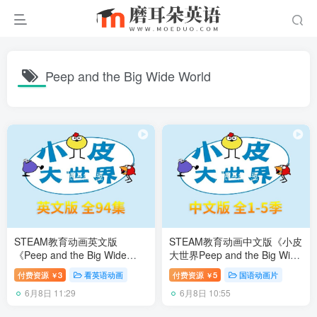
Peep and the Big Wide World
STEAM教育动画英文版
STEAM教育动画中文版《小皮
《Peep and the Big Wide
大世界Peep and the Big Wide
World小皮大世界》全94集，
World》全1-5季共120集，百
付费资源
3
看英语动画
付费资源
5
国语动画片
￥
￥
百度网盘下载！
度网盘下载！
6月8日 11:29
6月8日 10:55