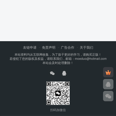
友链申请
免责声明
广告合作
关于我们
本站资料均从互联网收集，为了孩子更好的学习，请购买正版！
若侵犯了您的版权及权益，请联系我们，邮箱：moeduo@hotmail.com
本站会及时处理删除！
扫码加微信