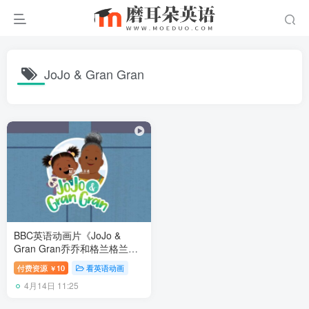
JoJo & Gran Gran
BBC英语动画片《JoJo &
Gran Gran乔乔和格兰格兰》
春夏秋冬全1-3季共135集，
付费资源
10
看英语动画
￥
1080P高清视频带英文字幕，
4月14日 11:25
百度网盘下载！