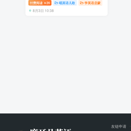
等，全套共1364集，1080P高清视频带英
付费阅读
20
唱英语儿歌
学英语启蒙
￥
文字幕，百度网盘下载！
8月3日 10:38
友链申请