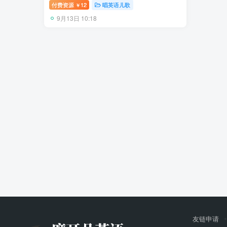
清视频带英文字幕，带配套音频MP3，百
付费资源
12
唱英语儿歌
￥
度网盘下载！
9月13日 10:18
友链申请