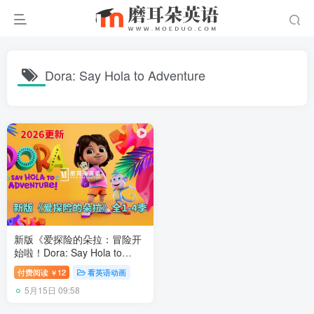
Dora: Say Hola to Adventure
新版《爱探险的朵拉：冒险开
始啦！Dora: Say Hola to
Adventure!》全四季共104
付费阅读
12
看英语动画
￥
集，1080P高清视频带英文字
5月15日 09:58
幕，带配套音频MP3，百度网
盘下载！