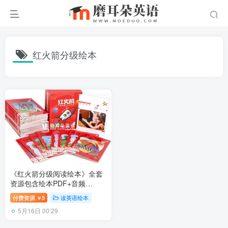
红火箭分级绘本
《红火箭分级阅读绘本》全套
资源包含绘本PDF+音频
MP3+练习册，百度网盘下
付费资源
5
读英语绘本
￥
载！
5月16日 00:29