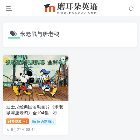
米老鼠与唐老鸭
迪士尼经典国语动画片《米老
鼠与唐老鸭》全104集，标清
视频，百度网盘下载！
付费资源
1
国语动画片
￥
6月27日 08:49