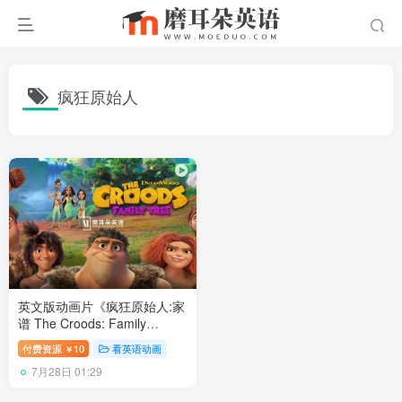
疯狂原始人
英文版动画片《疯狂原始人:家
谱 The Croods: Family
Tree》全1-6季共39集，
付费资源
10
看英语动画
￥
1080P高清视频带英文字幕，
7月28日 01:29
百度网盘下载！