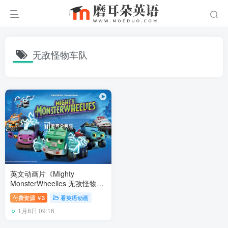
无敌怪物车队
英文动画片《Mighty
MonsterWheelies 无敌怪物车
队》全26集，1080P高清视频
付费资源
3
看英语动画
￥
带英文字幕+中文字幕，百度
1月8日 09:16
网盘下载！