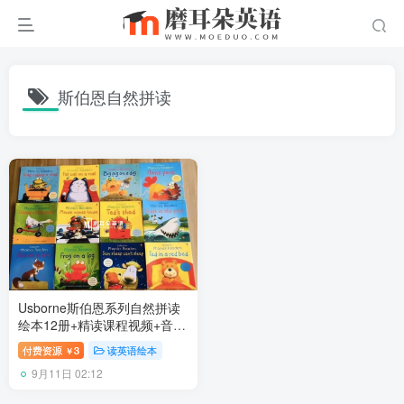
斯伯恩自然拼读
Usborne斯伯恩系列自然拼读
绘本12册+精读课程视频+音
频，百度网盘下载！
付费资源
3
读英语绘本
￥
9月11日 02:12