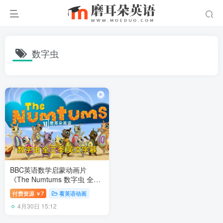
数字虫
BBC英语数学启蒙动画片
《The Numtums 数字虫 全
集》全3季总77集，1080P高
付费资源
7
看英语动画
￥
清视频带英文字幕，带配套音
4月30日 15:12
频MP3，百度网盘下载！