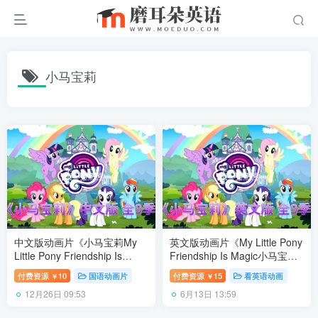
小马宝莉
中文版动画片《小马宝莉My
英文版动画片《My Little Pony
Little Pony Friendship Is
Friendship Is Magic小马宝
Magic》全1-9季共221集，
莉》全1-9季共221集，1080P
付费资源
10
国语动画片
付费资源
15
看英语动画
￥
￥
720P高清视频带中文字幕，百
高清视频带英文字幕，百度网
12月26日 09:53
6月13日 13:59
度网盘下载！
盘下载！