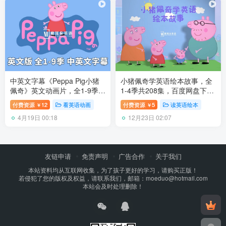
中英文字幕《Peppa Pig小猪
小猪佩奇学英语绘本故事，全
佩奇》英文动画片，全1-9季共
1-4季共208集，百度网盘下
415集，1080P高清视频，带
载！
付费资源
12
看英语动画
付费资源
5
读英语绘本
￥
￥
配套音频MP3，百度网盘下
4月19日 00:18
12月23日 02:07
载！
友链申请
免责声明
广告合作
关于我们
本站资料均从互联网收集，为了孩子更好的学习，请购买正版！
若侵犯了您的版权及权益，请联系我们，邮箱：moeduo@hotmail.com
本站会及时处理删除！